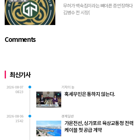
무허가 백숙집이라는 뼈아픈 증언장하다
김병수 전 시장(
https://www.youtube.com/watch?
v=TQBQEpvcWs4 )박동희 스포츠 전문기
자가 축구협회에 참고인으로 출석하여 프
Comments
로축구 2부리그에 대해...
최신기사
2026-08-07
기자의 눈
08:23
혹세무민은 통하지 않는다.
2026-08-06
경제일반
15:42
가온전선, 싱가포르 육상교통청 전력
케이블 첫 공급 계약