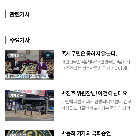
관련기사
주요기사
혹세무민은 통하지 않는다.
기자의 눈
대한민국인 4심제다?대한민국은 4심제라
고 주장하는 현수막을 사우 사거리에 게시
된 것을 본 적이 있다. 사우동에 게시된 현
수막이므로 누가 걸었는지는 짐작할 수 있
는 현수막이고, 걸려있던 현수막은 혹세무
박진호 위원장님! 이건 아닌데요
민(惑...
기자의 눈
내란에 대한 사과가 선행되어야 한다. 김포
시청을 드나들면서 보게되는 국민의 힘의
김포시 갑구 박진호 당협위원장이 게시한
현수막을 보면서 불편한 마음을 감출수가
없다. 같은 당의 김재섭의원은 “총선때 당
박동희 기자의 국회증언
이 하...
행정 · 개발