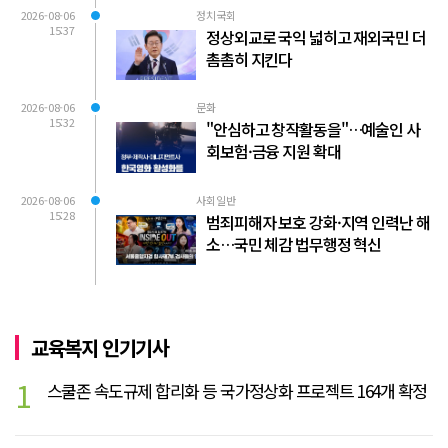
2026-08-06
정치국회
15:37
정상외교로 국익 넓히고 재외국민 더
촘촘히 지킨다
2026-08-06
문화
15:32
"안심하고 창작활동을"…예술인 사
회보험·금융 지원 확대
2026-08-06
사회일반
15:28
범죄피해자 보호 강화·지역 인력난 해
소…국민 체감 법무행정 혁신
교육복지 인기기사
1
스쿨존 속도규제 합리화 등 국가정상화 프로젝트 164개 확정