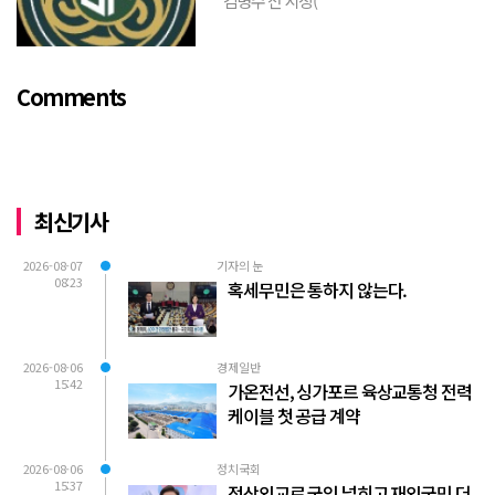
김병수 전 시장(
https://www.youtube.com/watch?
v=TQBQEpvcWs4 )박동희 스포츠 전문기
자가 축구협회에 참고인으로 출석하여 프
Comments
로축구 2부리그에 대해...
최신기사
2026-08-07
기자의 눈
08:23
혹세무민은 통하지 않는다.
2026-08-06
경제일반
15:42
가온전선, 싱가포르 육상교통청 전력
케이블 첫 공급 계약
2026-08-06
정치국회
15:37
정상외교로 국익 넓히고 재외국민 더