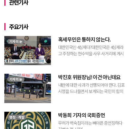
관련기사
주요기사
혹세무민은 통하지 않는다.
기자의 눈
대한민국인 4심제다?대한민국은 4심제라
고 주장하는 현수막을 사우 사거리에 게시
된 것을 본 적이 있다. 사우동에 게시된 현
수막이므로 누가 걸었는지는 짐작할 수 있
는 현수막이고, 걸려있던 현수막은 혹세무
박진호 위원장님! 이건 아닌데요
민(惑...
기자의 눈
내란에 대한 사과가 선행되어야 한다. 김포
시청을 드나들면서 보게되는 국민의 힘의
김포시 갑구 박진호 당협위원장이 게시한
현수막을 보면서 불편한 마음을 감출수가
없다. 같은 당의 김재섭의원은 “총선때 당
박동희 기자의 국회증언
이 하...
행정 · 개발
무허가 백숙집이라는 뼈아픈 증언장하다