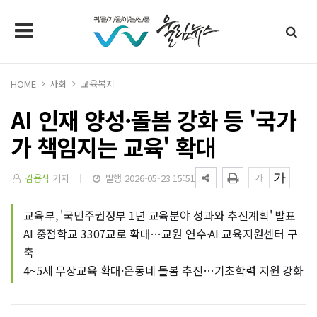
HOME
사회
교육복지
AI 인재 양성·돌봄 강화 등 '국가
가 책임지는 교육' 확대
김용식
기자
발행 2026-05-23 15:51
교육부, '국민주권정부 1년 교육분야 성과와 추진계획' 발표
AI 중점학교 3307교로 확대…교원 연수·AI 교육지원센터 구
축
4~5세 무상교육 확대·온동네 돌봄 추진…기초학력 지원 강화