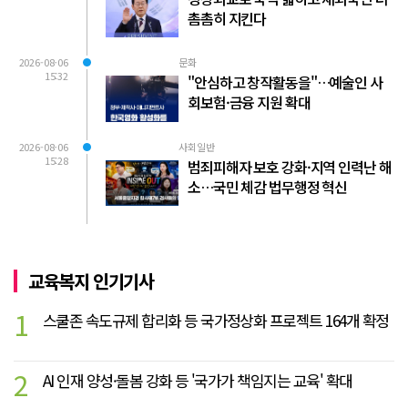
촘촘히 지킨다
2026-08-06
문화
15:32
"안심하고 창작활동을"…예술인 사
회보험·금융 지원 확대
2026-08-06
사회일반
15:28
범죄피해자 보호 강화·지역 인력난 해
소…국민 체감 법무행정 혁신
교육복지 인기기사
1
스쿨존 속도규제 합리화 등 국가정상화 프로젝트 164개 확정
2
AI 인재 양성·돌봄 강화 등 '국가가 책임지는 교육' 확대