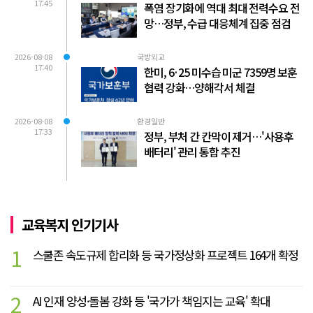
17:45
폭염 장기화에 역대 최대 전력수요 전
망…정부, 수급 대응체계 집중 점검
2026-08-08
국방외교
17:40
한미, 6·25 미수습 미군 7359명 보훈
협력 강화…양해각서 체결
2026-08-08
환경일반
17:33
정부, 부처 간 칸막이 제거…'사용후
배터리' 관리 통합 추진
교육복지 인기기사
1
스쿨존 속도규제 합리화 등 국가정상화 프로젝트 164개 확정
2
AI 인재 양성·돌봄 강화 등 '국가가 책임지는 교육' 확대