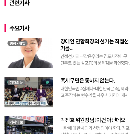
관련기사
주요기사
장애인 연합회장의 선거는 직접선
행정 · 개발
거를...
간접선거의 부작용우리는 김포시장이 구
단주로 있는 김포FC의 문제점을 확인했다.
김포FC의 문제점을 지적하기 전에 선행하
는 축구협회의 문제에서 파생된 문제라는
혹세무민은 통하지 않는다.
것을 인식해야 한다. 즉, 축구협회는 직접
기자의 눈
대한민국인 4심제다?대한민국은 4심제라
선거가 아닌 간접...
고 주장하는 현수막을 사우 사거리에 게시
된 것을 본 적이 있다. 사우동에 게시된 현
수막이므로 누가 걸었는지는 짐작할 수 있
는 현수막이고, 걸려있던 현수막은 혹세무
박진호 위원장님! 이건 아닌데요
민(惑...
기자의 눈
내란에 대한 사과가 선행되어야 한다. 김포