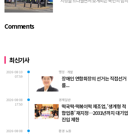
시청을 드나들면서 보게되는 국민의 힘의
김포시 갑구 박진호 당협위원장이 게시한
현수막을 보면서 불편한 마음을 감출수가
없다. 같은 당의 김재섭의원은 “총선때 당
Comments
이 하...
최신기사
2026-08-10
행정 · 개발
07:59
장애인 연합회장의 선거는 직접선거
를...
2026-08-08
경제일반
17:50
떡국떡·떡볶이떡 제조업, '생계형 적
합업종' 재지정…2031년까지 대기업
진입 제한
2026-08-08
환경 노동