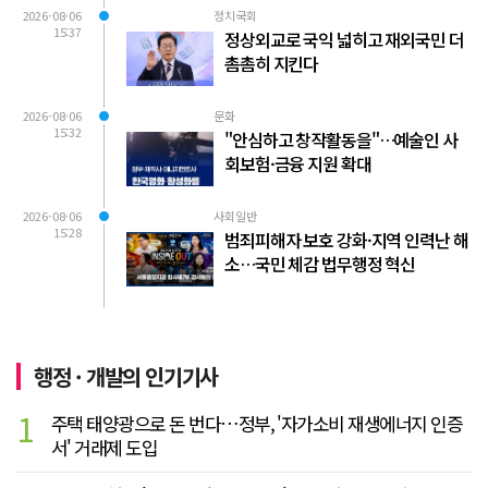
2026-08-06
정치국회
15:37
정상외교로 국익 넓히고 재외국민 더
촘촘히 지킨다
2026-08-06
문화
15:32
"안심하고 창작활동을"…예술인 사
회보험·금융 지원 확대
2026-08-06
사회일반
15:28
범죄피해자 보호 강화·지역 인력난 해
소…국민 체감 법무행정 혁신
행정 · 개발의 인기기사
1
주택 태양광으로 돈 번다…정부, '자가소비 재생에너지 인증
서' 거래제 도입