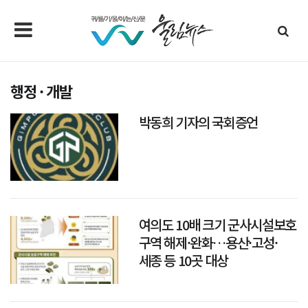
행정 · 개발
박동희 기자의 국회증언
여의도 10배 크기 군사시설보호
구역 해제·완화…용산·고성·
세종 등 10곳 대상