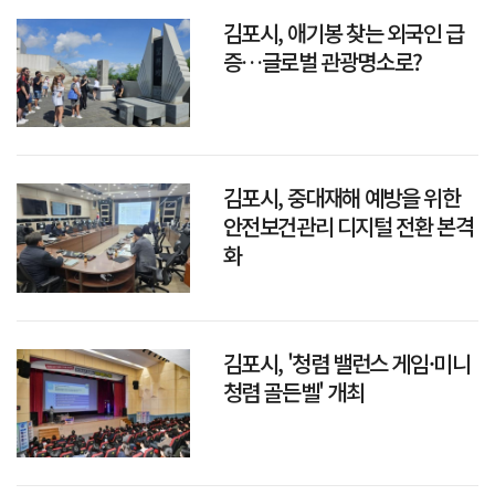
김포시, 애기봉 찾는 외국인 급
증…글로벌 관광명소로?
김포시, 중대재해 예방을 위한
안전보건관리 디지털 전환 본격
화
김포시, '청렴 밸런스 게임·미니
청렴 골든벨' 개최