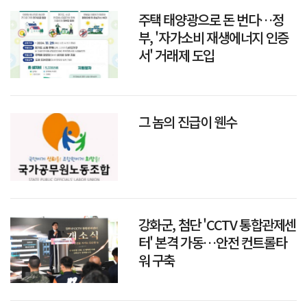
주택 태양광으로 돈 번다…정
부, '자가소비 재생에너지 인증
서' 거래제 도입
그 놈의 진급이 웬수
강화군, 첨단 'CCTV 통합관제센
터' 본격 가동…안전 컨트롤타
워 구축