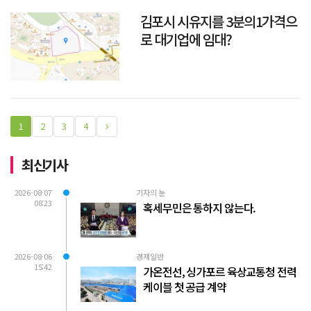
김포시 시유지를 3분의1가격으
로 대기업에 임대?
1
2
3
4
최신기사
2026-08-07
기자의 눈
08:23
혹세무민은 통하지 않는다.
2026-08-06
경제일반
15:42
가온전선, 싱가포르 육상교통청 전력
케이블 첫 공급 계약