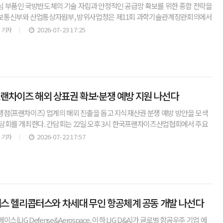
 부품인 국방반도체의 기술 자립과 안정적인 공급망 확보를 위한 종합 전략을
보통신부와 산업통상자원부, 방위사업청은 제11회 과학기술관계장관회의에서
산업생태계 조성전략(안)'을 심의·확정했다.▲ 정부, '국
2026-07-23 17:25
 기자
프랜차이즈 해외 상표권 확보·분쟁 예방 지원 나선다
점(프랜차이즈) 업계의 해외 진출을 돕고 지식재산권 분쟁 예방 방안을 모색
담회를 개최한다. 간담회는 22일 오후 3시 한국프랜차이즈산업협회에서 주요
데 열린다.최근 K-문화와 K-음식의 인기에 힘입어 외식
2026-07-22 17:57
 기자
에어버스 헬리콥터스와 차세대 무인 항공체계 공동 개발 나선다
(LIG Defense&Aerospace, 이하 LIG D&A)가 글로벌 항공우주 기업 에