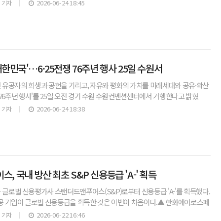
2012년 이명박 대통령 이후 14년 만으로, 가장 어려
2026-06-24 18:45
 기자
한민국'…6·25전쟁 76주년 행사 25일 수원서
전 유공자의 희생과 공헌을 기리고, 자유와 평화의 가치를 미래세대와 공유·확산
 제76주년 행사'를 25일 오전 경기 수원 수원컨벤션센터에서 거행한다고 밝혔
한민국, 세계 속에 빛나다'라는 주제로 거행되는
2026-06-24 18:38
 기자
 국내 방산 최초 S&P 신용등급 'A-' 획득
로벌 신용평가사 스탠더드앤푸어스(S&P)로부터 신용등급 'A-'를 획득했다.
공 기업이 글로벌 신용등급을 획득한 것은 이번이 처음이다.▲ 한화에어로스페
P 신용등급 'A-' 획득S&P의 'A-' 등급은
2026-06-22 16:46
 기자