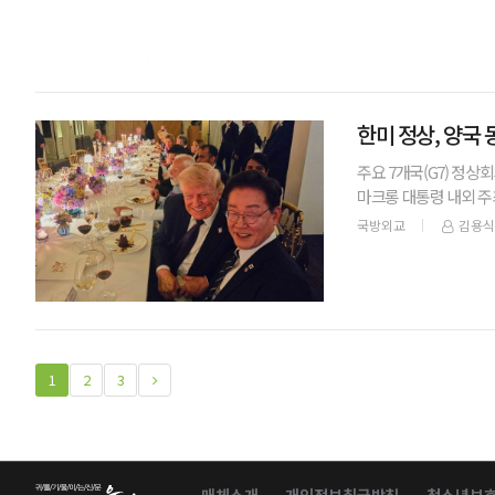
한미 정상, 양국
주요 7개국(G7) 정상
마크롱 대통령 내외 주
문제 등에 대해 긴밀한
국방외교
김용식
1
2
3
매체소개
개인정보취급방침
청소년보