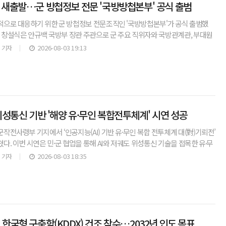
 새출발…군 방첩정보 전문 '국방방첩본부' 공식 출범
으로 대응하기 위한 군 방첩정보 전문조직인 '국방방첩본부'가 공식 출범했
린 창설식은 안규백 국방부 장관 주관으로 군 주요 직위자와 국방관계관, 부대원
행됐다. 이번 국방방첩본부 창설은 12·3 불법계엄에 연
2026-08-03 19:13
 기자
·위성통신 기반 '해양 유·무인 복합전투체계' 시연 성공
작전사령부 기지에서 ‘인공지능(AI) 기반 유·무인 복합 전투체계 대(對)기뢰전’
. 이번 시연은 민·군 협업을 통해 AI와 저궤도 위성통신 기술을 접목한 유·무
입증하고 미래 해군의 작전 발전 방향을 모
2026-08-03 18:35
 기자
 한국형 구축함(KDDX) 건조 착수…2032년 인도 목표