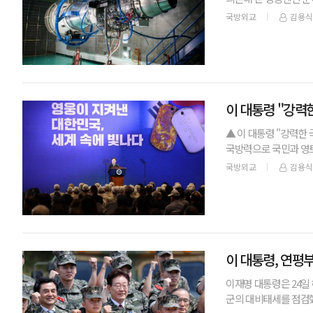
평가가 나온다.방위사
국방외교
김용식
이 대통령 "강력
▲ 이 대통령 "강력한
국방력으로 국민과 영토
만들어 내겠다"고 말했
국방외교
김용식
이 대통령, 연평
이재명 대통령은 24일
군의 대비태세를 점검