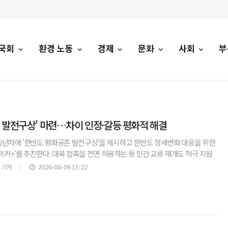
국회
환경 노동
경제
문화
사회
부
 발전구상' 마련…차이 인정·갈등 평화적 해결
2년차에 '한반도 평화공존 발전구상'을 제시하고 한반도 정세변화 대응을 위한
커+'를 추진한다. 대북 접촉을 전면 허용하는 등 민간 교류 재개도 적극 지원
대에서 '2026년도 하반기 부처 업무계획'을 대
2026-08-06 15:22
 기자