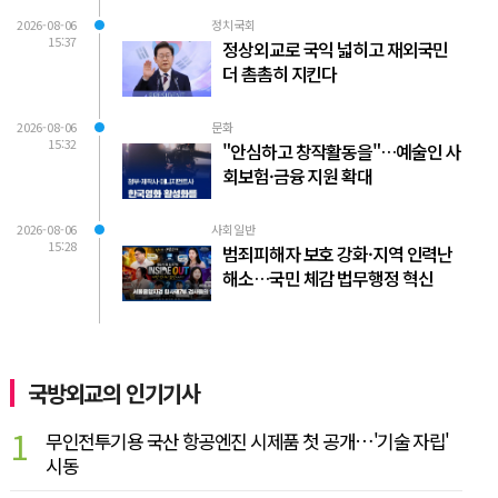
2026-08-06
정치국회
15:37
정상외교로 국익 넓히고 재외국민
더 촘촘히 지킨다
2026-08-06
문화
15:32
"안심하고 창작활동을"…예술인 사
회보험·금융 지원 확대
2026-08-06
사회일반
15:28
범죄피해자 보호 강화·지역 인력난
해소…국민 체감 법무행정 혁신
국방외교의 인기기사
1
무인전투기용 국산 항공엔진 시제품 첫 공개…'기술 자립'
시동