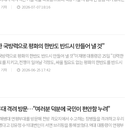
업청과 국방과학연구소는 7일 한화에어로스페이스 등 국내
2026-07-07 18:16
 기자
한 국방력으로 평화의 한반도 반드시 만들어 낼 것"
 국방력으로 평화의 한반도 반드시 만들어 낼 것"이재명 대통령은 25일 "강력한
를 지키고, 전쟁이 일어날 걱정도, 싸울 필요도 없는 평화의 한반도를 반드시
다.이 대통령은 이날 오전 수원컨벤션센터에서 열
2026-06-25 17:42
 기자
부대 격려 방문…"여러분 덕분에 국민이 편안함 누려"
 해병대 연평부대를 방문해 전방 격오지에서 수고하는 장병들을 격려하고 우리
했다고 강유정 수석대변인이 서면 브리핑을 통해 밝혔다.역대 대통령이 연평부