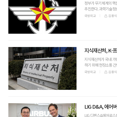
정부가 무기체계의 핵심
추진한다. 과학기술정
'국방반도체 국산화 및 
국방외교
김용식
지식재산처, K-
지식재산처가 국내 가맹
하기 위해 현장소통 간
기업인들이 참석한 가운
국방외교
김용식
LIG D&A, 
LIG 디펜스&에어로스페이스