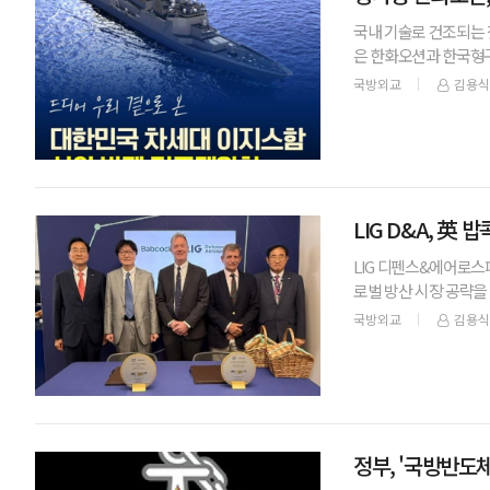
국내 기술로 건조되는 
은 한화오션과 한국형구
KDDX 사업은 실제 
국방외교
김용식
LIG D&A, 英
LIG 디펜스&에어로스페
로벌 방산 시장 공략을
제에어쇼 2026' 현장
국방외교
김용식
정부, '국방반도