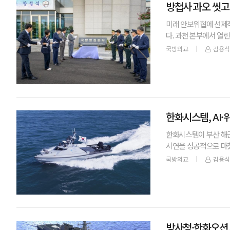
방첩사 과오 씻고
미래 안보위협에 선제적
다. 과천 본부에서 열
들이 참석한 가운데 진
국방외교
김용식
한화시스템, AI
한화시스템이 부산 해군
시연을 성공적으로 마쳤다
인 복합 작전 역량을 
국방외교
김용식
방사청·한화오션,