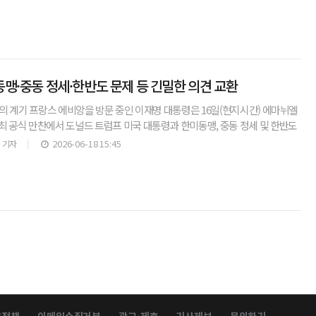
 동맹·중동 정세·한반도 문제 등 긴밀한 의견 교환
회의 계기 프랑스 에비앙을 방문 중인 이재명 대통령은 16일(현지시간) 에마뉘엘
최 공식 만찬에서 도널드 트럼프 미국 대통령과 한미동맹, 중동 정세 및 한반도
 의견을 교환했다고 오현주 국가안보실 제3차
2026-06-18 15:45
 기자
호정책
이메일수집거부
광고·제휴
기사제보
문의하기