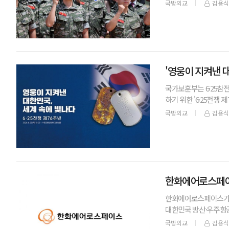
대를 방문한 것은 지난 
국방외교
김용식
'영웅이 지켜낸 대
국가보훈부는 6·25참
하기 위한 '6·25전쟁
다.'영웅이 지켜낸 대
국방외교
김용식
한화에어로스페이스,
한화에어로스페이스가 글
대한민국 방산·우주항
이스, 국내 방산 최초 S&
국방외교
김용식