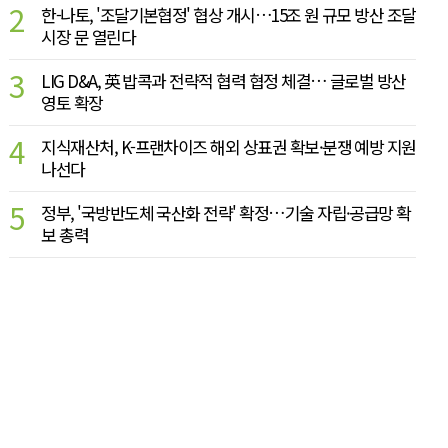
2
한-나토, '조달기본협정' 협상 개시…15조 원 규모 방산 조달
시장 문 열린다
3
LIG D&A, 英 밥콕과 전략적 협력 협정 체결… 글로벌 방산
영토 확장
4
지식재산처, K-프랜차이즈 해외 상표권 확보·분쟁 예방 지원
나선다
5
정부, '국방반도체 국산화 전략' 확정…기술 자립·공급망 확
보 총력