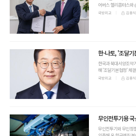
어버스 헬리콥터스와 손
D&A는 영국에서 개최
국방외교
김용식
한-나토, '조달기
한국과 북대서양조약기구
해 '조달기본협정' 체
루터 나토 사무총장과의
국방외교
김용식
무인전투기용 국산
무인전투기와 무인정찰기
의존해 온 항공엔진 분