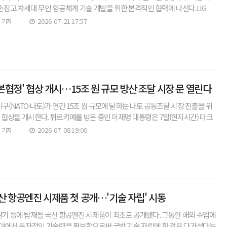
잡고 차세대 무인 항공체계 기술 개발을 위한 본격적인 협력에 나선다.LIG
된 세계 최대 항공우주·방산 전시회
2026-07-21 17:57
 기자
본협정' 협상 개시…15조 원 규모 방산 조달 시장 문 열린다
(NATO·나토)가 연간 15조 원 규모에 달하는 나토 공동조달 시장 진출을 위
결 협상을 개시한다. 튀르키예를 방문 중인 이재명 대통령은 7일(현지시간) 마크
 면담을 계기로 이 같은 합의를 이끌어냈다.조
2026-07-08 19:00
 기자
 항공엔진 시제품 첫 공개…'기술 자립' 시동
 등에 탑재될 국산 항공엔진 시제품이 최초로 공개됐다. 그동안 해외 수입에
야에서 독자적인 기술력을 확보함으로써 국방 기술 자립에 한 걸음 다가섰다는