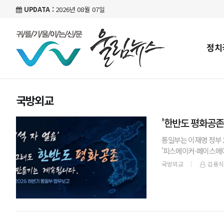
UPDATA :
2026년 08월 07일
정치
국방외교
'한반도 평화공존
통일부는 이재명 정부 
'피스메이커-페이스메이
한다.통일부는 5일 청와
국방외교
김용식