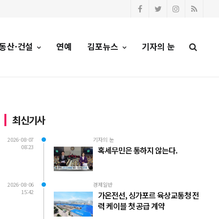
동산·건설
연예
김포뉴스
기자의 눈
최신기사
2026-08-07
기자의 눈
08:23
혹세무민은 통하지 않는다.
2026-08-06
경제일반
15:42
가온전선, 싱가포르 육상교통청 전
력 케이블 첫 공급 계약