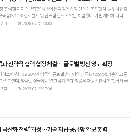
첫 '한국형 이지스구축함' 사업이 본격적인 실행 단계에 진입했다. 방위사업청
축함(KDDX) 상세설계 및 선도함 건조 계약을 체결했다. 이번 계약에 따라
함정 건조를 위한 상세설계와 선도함 건조 단계에 착수
2026-07-31 18:03
 기자
 밥콕과 전략적 협력 협정 체결… 글로벌 방산 영토 확장
이스(이하 LIG D&A)가 영국의 글로벌 방산기업 밥콕(Babcock)과 손잡고 글
 가속화한다. 양사는 영국에서 열린 세계 최대 항공우주·방산전시회 '판버러 국
에서 전략적 협력 협정(SCA)을 체결했
2026-07-23 17:36
 기자
체 국산화 전략' 확정…기술 자립·공급망 확보 총력