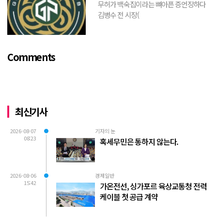
무허가 백숙집이라는 뼈아픈 증언장하다
김병수 전 시장(
https://www.youtube.com/watch?
v=TQBQEpvcWs4 )박동희 스포츠 전문기
자가 축구협회에 참고인으로 출석하여 프
Comments
로축구 2부리그에 대해...
최신기사
2026-08-07
기자의 눈
08:23
혹세무민은 통하지 않는다.
2026-08-06
경제일반
15:42
가온전선, 싱가포르 육상교통청 전력
케이블 첫 공급 계약