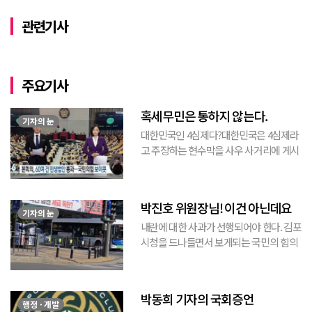
관련기사
주요기사
혹세무민은 통하지 않는다.
기자의 눈
대한민국인 4심제다?대한민국은 4심제라
고 주장하는 현수막을 사우 사거리에 게시
된 것을 본 적이 있다. 사우동에 게시된 현
수막이므로 누가 걸었는지는 짐작할 수 있
는 현수막이고, 걸려있던 현수막은 혹세무
박진호 위원장님! 이건 아닌데요
민(惑...
기자의 눈
내란에 대한 사과가 선행되어야 한다. 김포
시청을 드나들면서 보게되는 국민의 힘의
김포시 갑구 박진호 당협위원장이 게시한
현수막을 보면서 불편한 마음을 감출수가
없다. 같은 당의 김재섭의원은 “총선때 당
박동희 기자의 국회증언
이 하...
행정 · 개발