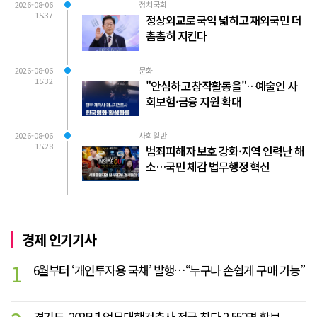
2026-08-06
정치국회
15:37
정상외교로 국익 넓히고 재외국민 더
촘촘히 지킨다
2026-08-06
문화
15:32
"안심하고 창작활동을"…예술인 사
회보험·금융 지원 확대
2026-08-06
사회일반
15:28
범죄피해자 보호 강화·지역 인력난 해
소…국민 체감 법무행정 혁신
경제 인기기사
1
6월부터 ‘개인투자용 국채’ 발행…“누구나 손쉽게 구매 가능”
경기도, 2025년 업무대행건축사 전국 최다 2,552명 확보