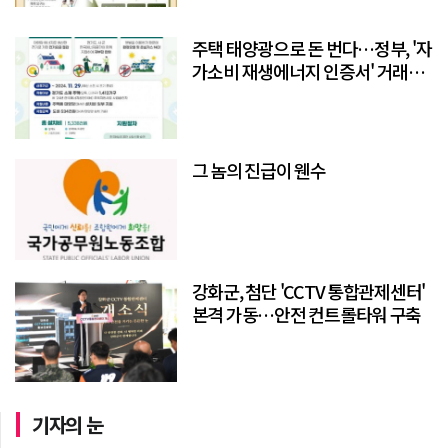
주택 태양광으로 돈 번다…정부, '자
가소비 재생에너지 인증서' 거래제
도입
그 놈의 진급이 웬수
강화군, 첨단 'CCTV 통합관제센터'
본격 가동…안전 컨트롤타워 구축
기자의 눈