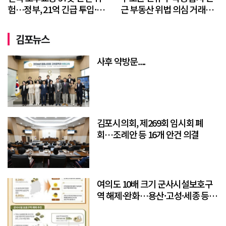
험…정부, 21억 긴급 투입·
근 부동산 위법 의심 거래
안전관리 강화
346건 적발
김포뉴스
사후 약방문....
김포시의회, 제269회 임시회 폐
회…조례안 등 16개 안건 의결
여의도 10배 크기 군사시설보호구
역 해제·완화…용산·고성·세종 등
10곳 대상