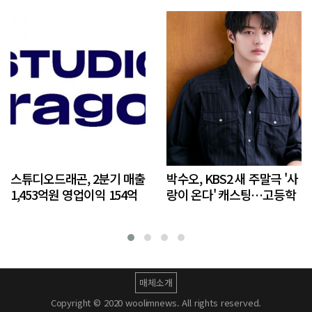
스튜디오드래곤, 2분기 매출
박수오, KBS2 새 주말극 '사
1,453억원 영업이익 154억
랑이 온다' 캐스팅…고등학
원, 전년 동기 대비 매출
생 한규서 役
26.9%↑ 영업이익 흑자전
환
매체소개
Copyright © 2020 woolimnews. All rights reserved.