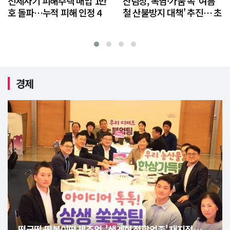
전세사기 피해주택 매입 1만
산림청, 폭염·가뭄 속 '여름
호 돌파…누적 피해 인정 4
철 산불방지 대책' 추진… 초
만 건 넘어서
동대응 강화
경제
떡국떡·떡볶이떡 제조업, '생계형 적합업종' 재지정…