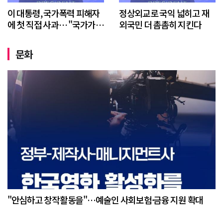
이 대통령, 국가폭력 피해자
정상외교로 국익 넓히고 재
에 첫 직접 사과… "국가가
외국민 더 촘촘히 지킨다
끝까지 책임질 것"
문화
"안심하고 창작활동을"…예술인 사회보험·금융 지원 확대