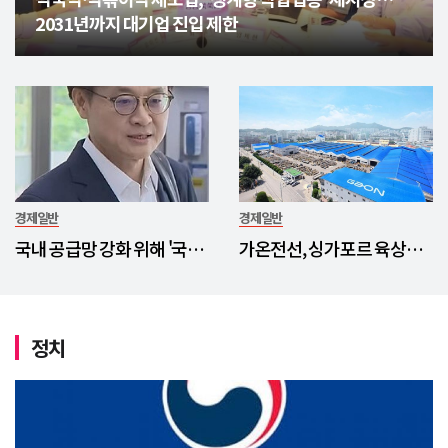
2031년까지 대기업 진입 제한
경제일반
경제일반
국내 공급망 강화 위해 '국내
가온전선, 싱가포르 육상교
생산세액공제' 신설…반도
통청 전력 케이블 첫 공급 계
체·이차전지 등 6대 분야 대
약
상
정치