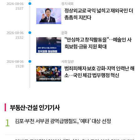
2026-08-06
정치국회
15:37
정상외교로 국익 넓히고 재외국민 더
촘촘히 지킨다
2026-08-06
문화
15:32
"안심하고 창작활동을"…예술인 사
회보험·금융 지원 확대
2026-08-06
사회일반
15:28
범죄피해자 보호 강화·지역 인력난 해
소…국민 체감 법무행정 혁신
부동산·건설 인기기사
1
김포-부천 서부권 광역급행철도, ‘예타’ 대상 선정