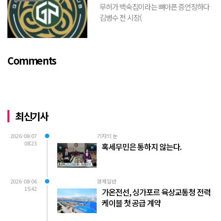
무허가 백숙집이라는 뼈아픈 증언장하다
김병수 전 시장(
https://www.youtube.com/watch?
v=TQBQEpvcWs4 )박동희 스포츠 전문기
자가 축구협회에 참고인으로 출석하여 프
Comments
로축구 2부리그에 대해...
최신기사
2026-08-07
기자의 눈
08:23
혹세무민은 통하지 않는다.
2026-08-06
경제일반
15:42
가온전선, 싱가포르 육상교통청 전력
케이블 첫 공급 계약