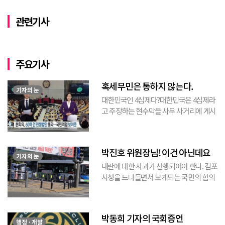
관련기사
주요기사
혹세무민은 통하지 않는다.
기자의 눈
대한민국인 4심제다?대한민국은 4심제라
고 주장하는 현수막을 사우 사거리에 게시
된 것을 본 적이 있다. 사우동에 게시된 현
수막이므로 누가 걸었는지는 짐작할 수 있
는 현수막이고, 걸려있던 현수막은 혹세무
박진호 위원장님! 이건 아닌데요
민(惑...
기자의 눈
내란에 대한 사과가 선행되어야 한다. 김포
시청을 드나들면서 보게되는 국민의 힘의
김포시 갑구 박진호 당협위원장이 게시한
현수막을 보면서 불편한 마음을 감출수가
없다. 같은 당의 김재섭의원은 “총선때 당
박동희 기자의 국회증언
이 하...
행정 · 개발