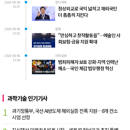
2026-08-06
정치국회
15:37
정상외교로 국익 넓히고 재외국민
더 촘촘히 지킨다
2026-08-06
문화
15:32
"안심하고 창작활동을"…예술인 사
회보험·금융 지원 확대
2026-08-06
사회일반
15:28
범죄피해자 보호 강화·지역 인력난
해소…국민 체감 법무행정 혁신
과학기술 인기기사
1
과기정통부, 국산 AI반도체 해외실증 전폭 지원…8개 컨소
시엄 선정
지식재산 미래 5년 설계 시작... 세계 IP 허브국가 추진 특별