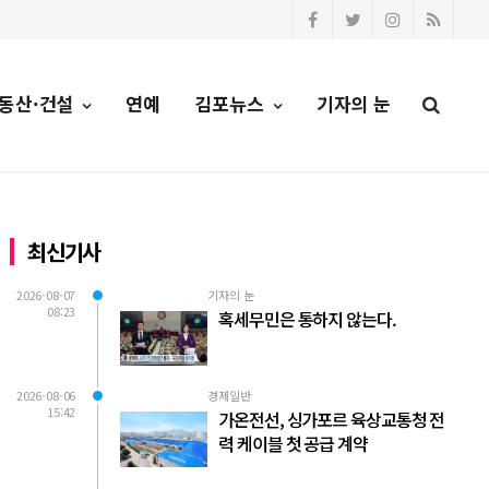
동산·건설
연예
김포뉴스
기자의 눈
최신기사
2026-08-07
기자의 눈
08:23
혹세무민은 통하지 않는다.
2026-08-06
경제일반
15:42
가온전선, 싱가포르 육상교통청 전
력 케이블 첫 공급 계약