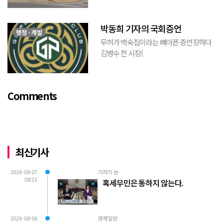
현수막을 보면서 불편한 마음을 감출수가
없다. 같은 당의 김재섭의원은 “총선때 당
박동희 기자의 국회증언
이 하...
행정 · 개발
무허가 백숙집이라는 뼈아픈 증언장하다
김병수 전 시장(
https://www.youtube.com/watch?
v=TQBQEpvcWs4 )박동희 스포츠 전문기
자가 축구협회에 참고인으로 출석하여 프
Comments
로축구 2부리그에 대해...
최신기사
2026-08-07
기자의 눈
08:23
혹세무민은 통하지 않는다.
2026-08-06
경제일반