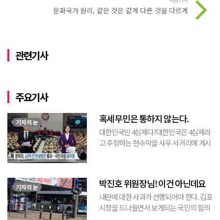
문화국가 원리, 같은 것은 같게 다른 것을 다르게
관련기사
주요기사
혹세무민은 통하지 않는다.
기자의 눈
대한민국인 4심제다?대한민국은 4심제라
고 주장하는 현수막을 사우 사거리에 게시
된 것을 본 적이 있다. 사우동에 게시된 현
수막이므로 누가 걸었는지는 짐작할 수 있
는 현수막이고, 걸려있던 현수막은 혹세무
박진호 위원장님! 이건 아닌데요
민(惑...
기자의 눈
내란에 대한 사과가 선행되어야 한다. 김포
시청을 드나들면서 보게되는 국민의 힘의
김포시 갑구 박진호 당협위원장이 게시한