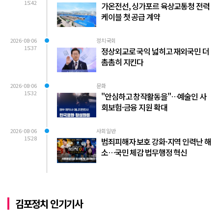
15:42
가온전선, 싱가포르 육상교통청 전력
케이블 첫 공급 계약
2026-08-06
정치국회
15:37
정상외교로 국익 넓히고 재외국민 더
촘촘히 지킨다
2026-08-06
문화
15:32
"안심하고 창작활동을"…예술인 사
회보험·금융 지원 확대
2026-08-06
사회일반
15:28
범죄피해자 보호 강화·지역 인력난 해
소…국민 체감 법무행정 혁신
김포정치 인기기사