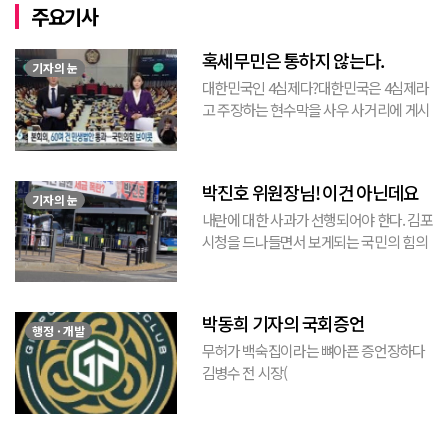
주요기사
혹세무민은 통하지 않는다.
기자의 눈
대한민국인 4심제다?대한민국은 4심제라
고 주장하는 현수막을 사우 사거리에 게시
된 것을 본 적이 있다. 사우동에 게시된 현
수막이므로 누가 걸었는지는 짐작할 수 있
는 현수막이고, 걸려있던 현수막은 혹세무
박진호 위원장님! 이건 아닌데요
민(惑...
기자의 눈
내란에 대한 사과가 선행되어야 한다. 김포
시청을 드나들면서 보게되는 국민의 힘의
김포시 갑구 박진호 당협위원장이 게시한
현수막을 보면서 불편한 마음을 감출수가
없다. 같은 당의 김재섭의원은 “총선때 당
박동희 기자의 국회증언
이 하...
행정 · 개발
무허가 백숙집이라는 뼈아픈 증언장하다
김병수 전 시장(
https://www.youtube.com/watch?
v=TQBQEpvcWs4 )박동희 스포츠 전문기
자가 축구협회에 참고인으로 출석하여 프