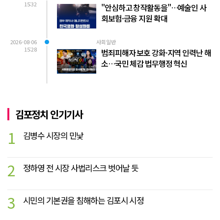
15:32
"안심하고 창작활동을"…예술인 사
회보험·금융 지원 확대
2026-08-06
사회일반
15:28
범죄피해자 보호 강화·지역 인력난 해
소…국민 체감 법무행정 혁신
김포정치 인기기사
1
김병수 시장의 민낯
2
정하영 전 시장 사법리스크 벗어날 듯
3
시민의 기본권을 침해하는 김포시 시정