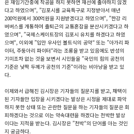
은 재임기간중에 착공을 하지 못하면 재선에 출마하지 않겠
다고 하였으며“, ”김포시를 교육특구로 지정받아서 매년
200억원에서 300억원을 지원받겠다고 하였으며“, ”한강 리
버버스를 개통하여 출퇴근의 교통혼잡을 분산시키겠다고 하
였으며“, ”국제스케이트장의 김포시 유치를 하겠다고 하였
으며“, 이외에 ”입만 우사인 볼트식의 공약“ 또는 ”아가리 파
이터, 주둥아리 파이터“라는 조롱을 받고 있음에도 반성의
기미조차 없는 것을 보변서 시민들을 ”국민의 힘의 공천의
기준은 낮짝 두께가 공천의 기준“이라는 비아냥을 받고 있
다.
이제와서 급해진 김시장은 기자들의 질문지를 받고, 채택이
된 기자들만 입장을 시키겠다는 발상은 시정을 제대로 파악
하지 못한 상태 또는 곤란한 질문을 하는 기자들의 질문은 회
피하겠다는 것으로 이는 약속대련을 하겠다는 천박한 발상
이다는 지적을 받는다. 김시장은 ”천박“의 단어를 아는 것인
지 궁금하다.