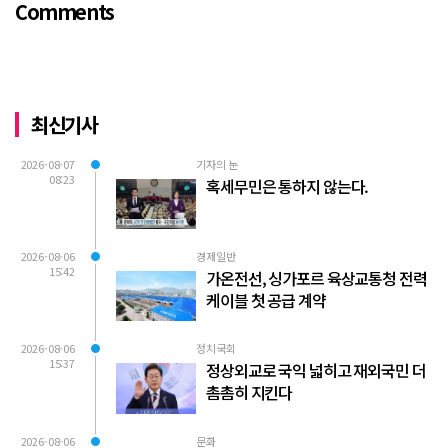
Comments
로축구 2부리그에 대해...
최신기사
2026-08-07
기자의 눈
08:23
혹세무민은 통하지 않는다.
2026-08-06
경제일반
15:42
가온전선, 싱가포르 육상교통청 전력
케이블 첫 공급 계약
2026-08-06
정치국회
15:37
정상외교로 국익 넓히고 재외국민 더
촘촘히 지킨다
2026-08-06
문화