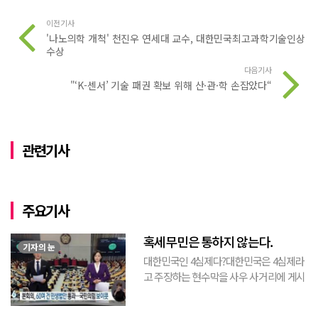
이전기사
'나노의학 개척' 천진우 연세대 교수, 대한민국최고과학기술인상
수상
다음기사
"‘K-센서’ 기술 패권 확보 위해 산·관·학 손잡았다“
관련기사
주요기사
혹세무민은 통하지 않는다.
기자의 눈
대한민국인 4심제다?대한민국은 4심제라
고 주장하는 현수막을 사우 사거리에 게시
된 것을 본 적이 있다. 사우동에 게시된 현
수막이므로 누가 걸었는지는 짐작할 수 있