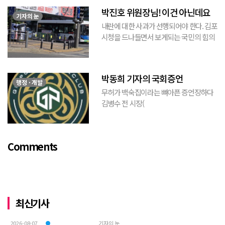
는 현수막이고, 걸려있던 현수막은 혹세무
박진호 위원장님! 이건 아닌데요
민(惑...
기자의 눈
내란에 대한 사과가 선행되어야 한다. 김포
시청을 드나들면서 보게되는 국민의 힘의
김포시 갑구 박진호 당협위원장이 게시한
현수막을 보면서 불편한 마음을 감출수가
없다. 같은 당의 김재섭의원은 “총선때 당
박동희 기자의 국회증언
이 하...
행정 · 개발
무허가 백숙집이라는 뼈아픈 증언장하다
김병수 전 시장(
https://www.youtube.com/watch?
v=TQBQEpvcWs4 )박동희 스포츠 전문기
자가 축구협회에 참고인으로 출석하여 프
Comments
로축구 2부리그에 대해...
최신기사
2026-08-07
기자의 눈