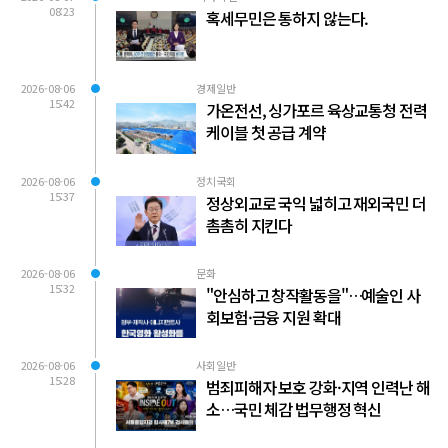
08:23
혹세무민은 통하지 않는다.
2026-08-06
경제일반
15:42
가온전선, 싱가포르 육상교통청 전력
케이블 첫 공급 계약
2026-08-06
정치국회
15:37
정상외교로 국익 넓히고 재외국민 더
촘촘히 지킨다
2026-08-06
문화
15:32
"안심하고 창작활동을"…예술인 사
회보험·금융 지원 확대
2026-08-06
사회일반
15:28
범죄피해자 보호 강화·지역 인력난 해
소…국민 체감 법무행정 혁신