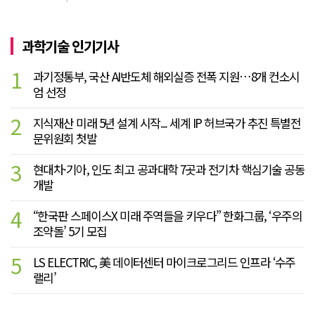
과학기술 인기기사
1
과기정통부, 국산 AI반도체 해외실증 전폭 지원…8개 컨소시
엄 선정
2
지식재산 미래 5년 설계 시작... 세계 IP 허브국가 추진 특별전
문위원회 첫발
3
현대차·기아, 인도 최고 공과대학 7곳과 전기차 핵심기술 공동
개발
4
“한국판 스페이스X 미래 주역들을 키우다” 한화그룹, ‘우주의
조약돌’ 5기 모집
5
LS ELECTRIC, 美 데이터센터 마이크로그리드 인프라 ‘수주
랠리’