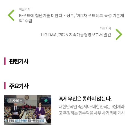
이전기사
K-푸드에 첨단기술 더한다…정부, '제1차 푸드테크 육성 기본계
획' 수립
다음기사
LIG D&A,‘2025 지속가능경영보고서’발간
관련기사
주요기사
혹세무민은 통하지 않는다.
기자의 눈
대한민국인 4심제다?대한민국은 4심제라
고 주장하는 현수막을 사우 사거리에 게시
된 것을 본 적이 있다. 사우동에 게시된 현
수막이므로 누가 걸었는지는 짐작할 수 있