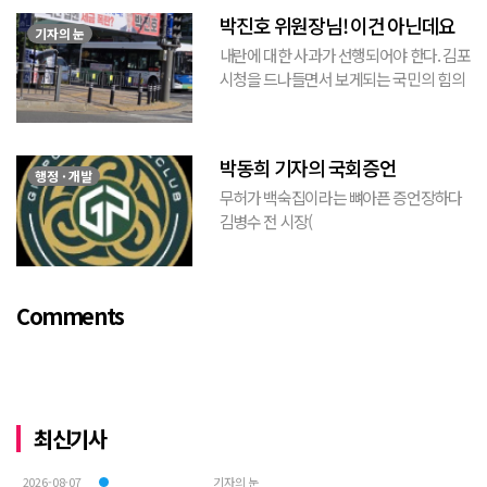
는 현수막이고, 걸려있던 현수막은 혹세무
박진호 위원장님! 이건 아닌데요
민(惑...
기자의 눈
내란에 대한 사과가 선행되어야 한다. 김포
시청을 드나들면서 보게되는 국민의 힘의
김포시 갑구 박진호 당협위원장이 게시한
현수막을 보면서 불편한 마음을 감출수가
없다. 같은 당의 김재섭의원은 “총선때 당
박동희 기자의 국회증언
이 하...
행정 · 개발
무허가 백숙집이라는 뼈아픈 증언장하다
김병수 전 시장(
https://www.youtube.com/watch?
v=TQBQEpvcWs4 )박동희 스포츠 전문기
자가 축구협회에 참고인으로 출석하여 프
Comments
로축구 2부리그에 대해...
최신기사
2026-08-07
기자의 눈