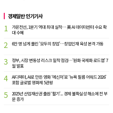
경제일반 인기기사
1
가온전선, 1분기 역대 최대 실적… 美 AI 데이터센터 수요 확
대 수혜
2
6만 명 넘게 몰린 '모두의 창업'…창업인재 육성 본격 가동
3
정부, 시장 변동성 리스크 밀착 점검…'원화 국제화 로드맵' 7
월 발표
4
AI디렉터, AI로 만든 영화 ‘메신저’로 ‘뉴욕 필름 어워드 2026’
포함 글로벌 영화제 5관왕
5
2025년 산업재산권 출원 ‘활기’... 경제 불확실성 해소에 전 부
문 증가