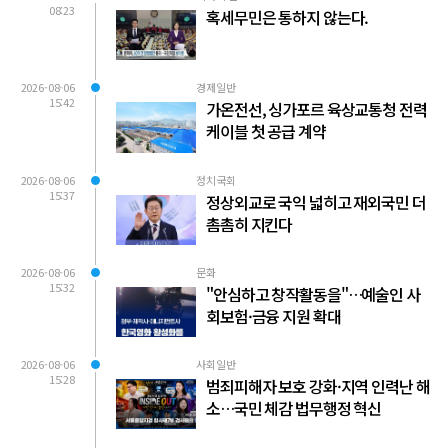
08:23
혹세무민은 통하지 않는다.
2026-08-06
경제일반
15:42
가온전선, 싱가포르 육상교통청 전력
케이블 첫 공급 계약
2026-08-06
정치국회
15:37
정상외교로 국익 넓히고 재외국민 더
촘촘히 지킨다
2026-08-06
문화
15:32
"안심하고 창작활동을"…예술인 사
회보험·금융 지원 확대
2026-08-06
사회일반
15:28
범죄피해자 보호 강화·지역 인력난 해
소…국민 체감 법무행정 혁신