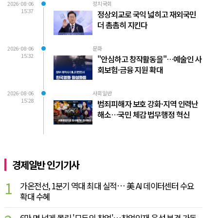
2026-08-06
정치국회
15:37
정상외교로 국익 넓히고 재외국민
더 촘촘히 지킨다
2026-08-06
문화
15:32
"안심하고 창작활동을"…예술인 사
회보험·금융 지원 확대
2026-08-06
사회일반
15:28
범죄피해자 보호 강화·지역 인력난
해소…국민 체감 법무행정 혁신
경제일반 인기기사
1
가온전선, 1분기 역대 최대 실적… 美 AI 데이터센터 수요
확대 수혜
6만 명 넘게 몰린 '모두의 창업'…창업인재 육성 본격 가동