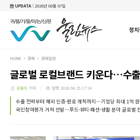
UPDATA :
2026년 08월 07일
정치
HOME
경제
경제일반
글로벌 로컬브랜드 키운다…수출 
김용식
기자
발행 2026-06-25 17:24
수출 전략부터 해외 인증·판로 개척까지…기업당 최대 1억 원
국민참여평가 거쳐 선발…푸드·뷰티·패션·생활 분야 글로벌 