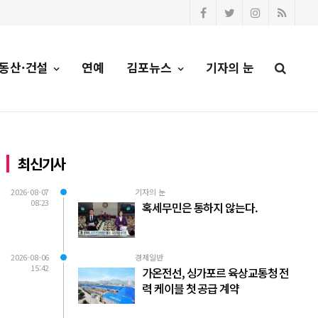
동산·건설
연예
김포뉴스
기자의 눈
최신기사
2026-08-07
기자의 눈
08:23
혹세무민은 통하지 않는다.
2026-08-06
경제일반
15:42
가온전선, 싱가포르 육상교통청 전
력 케이블 첫 공급 계약