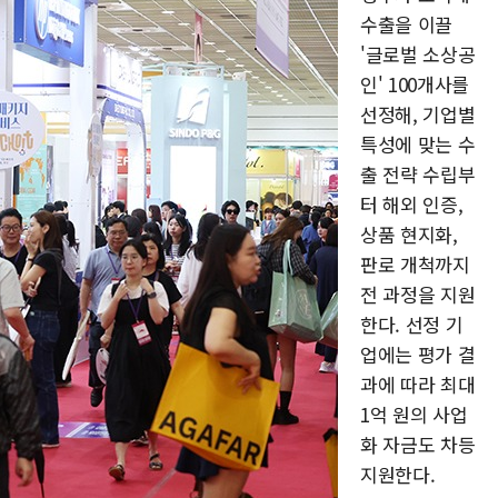
수출을 이끌
'글로벌 소상공
인' 100개사를
선정해, 기업별
특성에 맞는 수
출 전략 수립부
터 해외 인증,
상품 현지화,
판로 개척까지
전 과정을 지원
한다. 선정 기
업에는 평가 결
과에 따라 최대
1억 원의 사업
화 자금도 차등
지원한다.