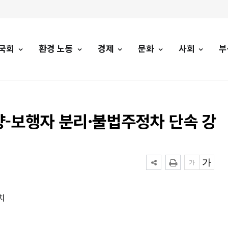
국회
환경 노동
경제
문화
사회
부
-보행자 분리·불법주정차 단속 강
치
토