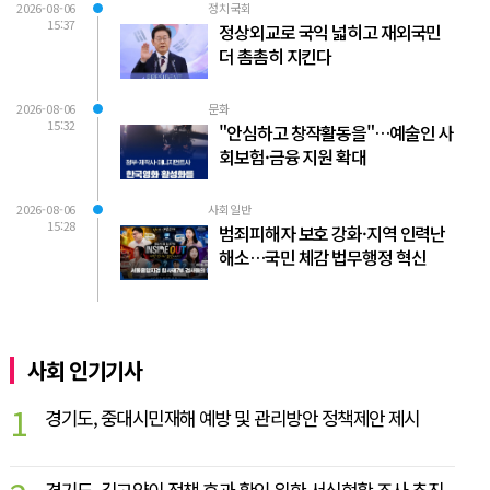
2026-08-06
정치국회
15:37
정상외교로 국익 넓히고 재외국민
더 촘촘히 지킨다
2026-08-06
문화
15:32
"안심하고 창작활동을"…예술인 사
회보험·금융 지원 확대
2026-08-06
사회일반
15:28
범죄피해자 보호 강화·지역 인력난
해소…국민 체감 법무행정 혁신
사회 인기기사
1
경기도, 중대시민재해 예방 및 관리방안 정책제안 제시
경기도, 길고양이 정책 효과 확인 위한 서식현황 조사 추진