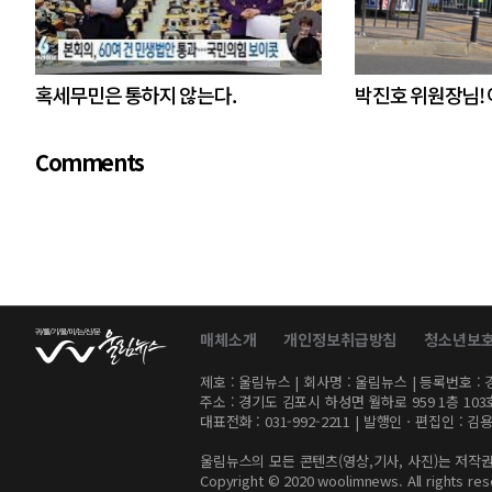
혹세무민은 통하지 않는다.
박진호 위원장님!
Comments
매체소개
개인정보취급방침
청소년보
제호 : 울림뉴스 | 회사명 : 울림뉴스 | 등록번호 : 경기
주소 : 경기도 김포시 하성면 월하로 959 1층 103호 
대표전화 : 031-992-2211 | 발행인ㆍ편집인 : 
울림뉴스의 모든 콘텐츠(영상,기사, 사진)는 저작권
Copyright © 2020 woolimnews. All rights res