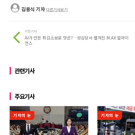
김용식 기자
다른기사보기
이전기사
AI가 만든 튀김소보로 맛은?…성심당서 펼쳐진 M.AX 얼라이
언스
관련기사
주요기사
기자의 눈
기자의 눈