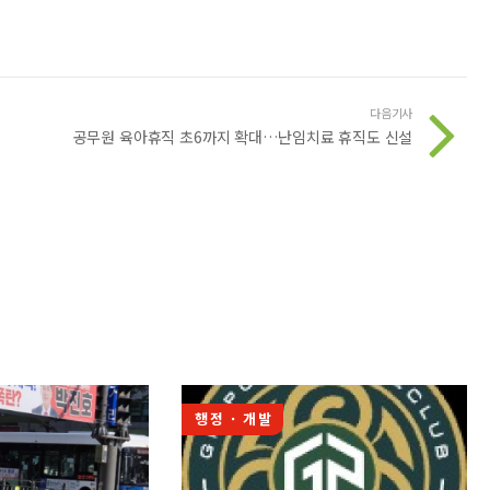
다음기사
공무원 육아휴직 초6까지 확대…난임치료 휴직도 신설
행정 · 개발