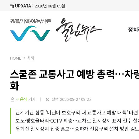
UPDATA :
2026년 08월 09일
정치
HOME
사회
스쿨존 교통사고 예방 총력…차량
화
김용식
기자
발행 2026-05-27 09:25
관계기관 합동 '어린이 보호구역 내 교통사고 예방 대책' 마련
보도·방호울타리·CCTV 확충…교차로 일시정지 표지 전수 설
우회전 일시정지 집중 홍보…승하차 전용구역 설치 방안 검