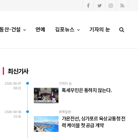
동산·건설
연예
김포뉴스
기자의 눈
최신기사
2026-08-07
기자의 눈
08:23
혹세무민은 통하지 않는다.
2026-08-06
경제일반
15:42
가온전선, 싱가포르 육상교통청 전
력 케이블 첫 공급 계약