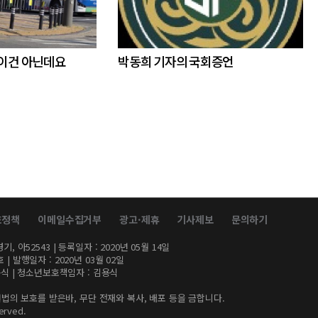
 이건 아닌데요
박동희 기자의 국회증언
호정책
이메일수집거부
광고·제휴
기사제보
문의하기
, 아52543 | 등록일자 : 2020년 05월 14일
| 발행일자 : 2020년 03월 02일
김용식 | 청소년보호책임자 : 김용식
법의 보호를 받은바, 무단 전재와 복사, 배포 등을 금합니다.
erved.