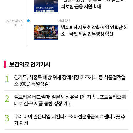
회보험·금융 지원 확대
2026-08-06
사회일반
15:28
범죄피해자 보호 강화·지역 인력난 해
소…국민 체감 법무행정 혁신
보건의료 인기기사
1
경기도, 식중독 예방 위해 장례식장·키즈카페 등 식품접객업
소 500곳 특별점검
2
셀트리온 베그젤마, 일본서 점유율 1위 지속... 포트폴리오 확
대로 신·구 제품 동반 성장 예고
3
우리 아이 골든타임 지킨다…소아전문응급의료센터 2곳 추
가 지정