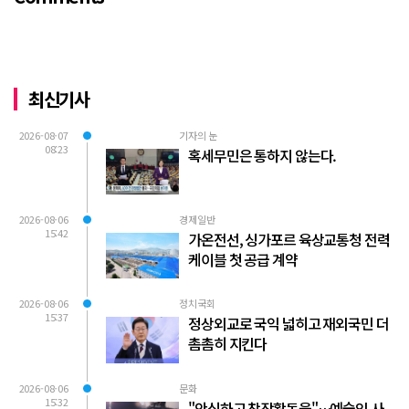
최신기사
2026-08-07
기자의 눈
08:23
혹세무민은 통하지 않는다.
2026-08-06
경제일반
15:42
가온전선, 싱가포르 육상교통청 전력
케이블 첫 공급 계약
2026-08-06
정치국회
15:37
정상외교로 국익 넓히고 재외국민 더
촘촘히 지킨다
2026-08-06
문화
15:32
"안심하고 창작활동을"…예술인 사