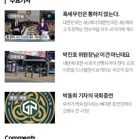
주요기사
혹세무민은 통하지 않는다.
기자의 눈
대한민국인 4심제다?대한민국은 4심제라
고 주장하는 현수막을 사우 사거리에 게시
된 것을 본 적이 있다. 사우동에 게시된 현
수막이므로 누가 걸었는지는 짐작할 수 있
는 현수막이고, 걸려있던 현수막은 혹세무
박진호 위원장님! 이건 아닌데요
민(惑...
기자의 눈
내란에 대한 사과가 선행되어야 한다. 김포
시청을 드나들면서 보게되는 국민의 힘의
김포시 갑구 박진호 당협위원장이 게시한
현수막을 보면서 불편한 마음을 감출수가
없다. 같은 당의 김재섭의원은 “총선때 당
박동희 기자의 국회증언
이 하...
행정 · 개발
무허가 백숙집이라는 뼈아픈 증언장하다
김병수 전 시장(
https://www.youtube.com/watch?
v=TQBQEpvcWs4 )박동희 스포츠 전문기
자가 축구협회에 참고인으로 출석하여 프
Comments
로축구 2부리그에 대해...