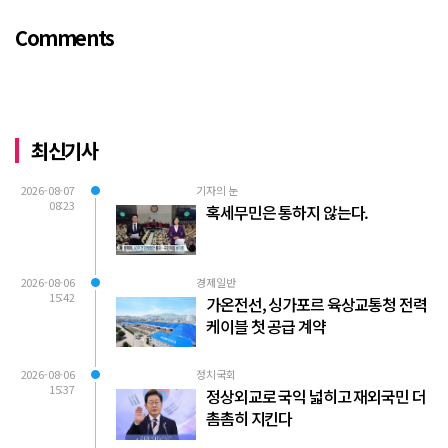
자가 축구협회에 참고인으로 출석하여 프
Comments
로축구 2부리그에 대해...
최신기사
2026-08-07
기자의 눈
08:23
혹세무민은 통하지 않는다.
2026-08-06
경제일반
15:42
가온전선, 싱가포르 육상교통청 전력
케이블 첫 공급 계약
2026-08-06
정치국회
15:37
정상외교로 국익 넓히고 재외국민 더
촘촘히 지킨다