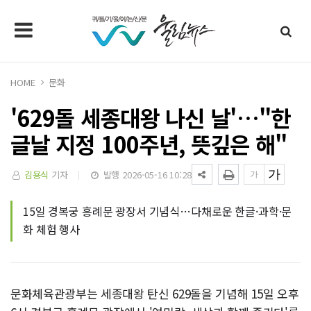
HOME
문화
'629돌 세종대왕 나신 날'…"한
글날 지정 100주년, 뜻깊은 해"
김용식
기자
발행 2026-05-16 10:28
15일 경복궁 흥례문 광장서 기념식…다채로운 한글·과학·문
화 체험 행사
문화체육관광부는 세종대왕 탄신 629돌을 기념해 15일 오후