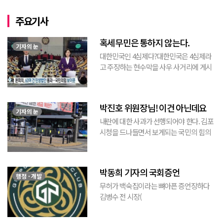
주요기사
혹세무민은 통하지 않는다.
기자의 눈
대한민국인 4심제다?대한민국은 4심제라
고 주장하는 현수막을 사우 사거리에 게시
된 것을 본 적이 있다. 사우동에 게시된 현
수막이므로 누가 걸었는지는 짐작할 수 있
는 현수막이고, 걸려있던 현수막은 혹세무
박진호 위원장님! 이건 아닌데요
민(惑...
기자의 눈
내란에 대한 사과가 선행되어야 한다. 김포
시청을 드나들면서 보게되는 국민의 힘의
김포시 갑구 박진호 당협위원장이 게시한
현수막을 보면서 불편한 마음을 감출수가
없다. 같은 당의 김재섭의원은 “총선때 당
박동희 기자의 국회증언
이 하...
행정 · 개발
무허가 백숙집이라는 뼈아픈 증언장하다
김병수 전 시장(
https://www.youtube.com/watch?
v=TQBQEpvcWs4 )박동희 스포츠 전문기