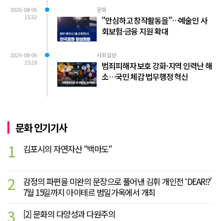
2026-08-06
문화
15:32
"안심하고 창작활동을"…예술인 사
회보험·금융 지원 확대
2026-08-06
사회일반
15:28
범죄피해자 보호 강화·지역 인력난 해
소…국민 체감 법무행정 혁신
문화 인기기사
1
김포시의 자연자산 “백마도“
2
감정의 파편을 미완의 문장으로 풀어낸 김휘 개인전 ‘DEAR!?’
7월 15일까지 아이테르 범일가옥에서 개최
3
[2] 문화의 다양성과 다원주의