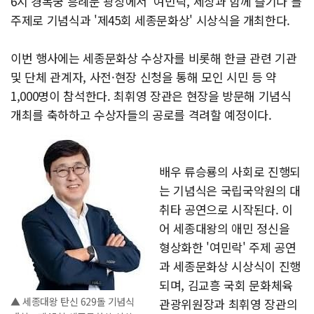
6시 경복궁 흥례문 광장에서 '여민락, 세상과 함께 즐기다'를
주제로 기념식과 '제45회 세종문화상' 시상식을 개최한다.
이번 행사에는 세종문화상 수상자를 비롯해 한글 관련 기관
및 단체 관계자, 사전·현장 신청을 통해 모인 시민 등 약
1,000명이 참석한다. 최휘영 장관은 현장을 방문해 기념식
개최를 축하하고 수상자들의 공로를 격려할 예정이다.
배우 류승룡의 사회로 진행되
는 기념식은 국립국악원의 대
취타 공연으로 시작된다. 이
어 세종대왕의 애민 정신을
형상화한 '여민락' 주제 공연
과 세종문화상 시상식이 진행
되며, 김교흥 국회 문화체육
▲ 세종대왕 탄신 629돌 기념식
관광위원장과 최휘영 장관의