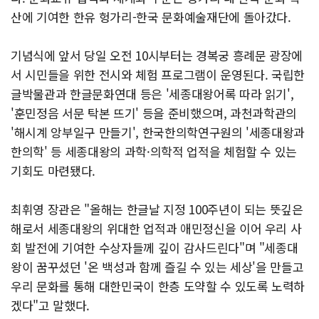
산에 기여한 한유 헝가리-한국 문화예술재단에 돌아갔다.
기념식에 앞서 당일 오전 10시부터는 경복궁 흥례문 광장에
서 시민들을 위한 전시와 체험 프로그램이 운영된다. 국립한
글박물관과 한글문화연대 등은 '세종대왕어록 따라 읽기',
'훈민정음 서문 탁본 뜨기' 등을 준비했으며, 과천과학관의
'해시계 앙부일구 만들기', 한국한의학연구원의 '세종대왕과
한의학' 등 세종대왕의 과학·의학적 업적을 체험할 수 있는
기회도 마련됐다.
최휘영 장관은 "올해는 한글날 지정 100주년이 되는 뜻깊은
해로서 세종대왕의 위대한 업적과 애민정신을 이어 우리 사
회 발전에 기여한 수상자들께 깊이 감사드린다"며 "세종대
왕이 꿈꾸셨던 '온 백성과 함께 즐길 수 있는 세상'을 만들고
우리 문화를 통해 대한민국이 한층 도약할 수 있도록 노력하
겠다"고 말했다.