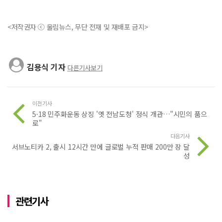
<저작권자 ⓒ 울림뉴스, 무단 전재 및 재배포 금지>
김용식 기자
다른기사보기
이전기사
5·18 민주화운동 상징 '옛 전남도청' 정식 개관…"시민의 품으
로"
다음기사
서브노티카 2, 출시 12시간 만에 글로벌 누적 판매 200만 장 달
성
관련기사