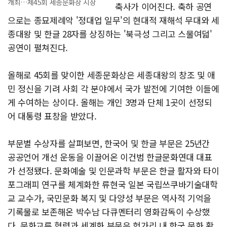
개최…제45회 세종문화상 시상
축사가 이어진다. 축하 공연
으로는 종묘제례악 '정대업 일무'의 현대적 재해석 무대와 세
종대왕 및 한글 28자를 상징하는 '북극성 그리고 스물여덟'
공연이 펼쳐진다.
올해로 45회를 맞이한 세종문화상은 세종대왕의 창조 및 애
민 정신을 기려 사회 각 분야에서 국가 발전에 기여한 이들에
게 수여하는 상이다. 올해는 개인 3명과 단체 1곳이 선정되
어 대통령 표창을 받았다.
부문별 수상자를 살펴보면, 한국어 및 한글 부문은 25년간
공공언어 개선 운동을 이끌어온 이건범 한글문화연대 대표
가 선정됐다. 문화예술 및 인문과학 부문은 한글 활자와 타이
포그래피 연구를 체계화한 류현국 일본 국립쓰쿠바기술대학
교 교수가, 국민문화 복지 및 다양성 부문은 역사적 기억을
기록물로 보존해온 박수남 다큐멘터리 영화감독이 수상했
다. 문화교류 협력과 세계화 부문은 헝가리 내 한국 문화 확