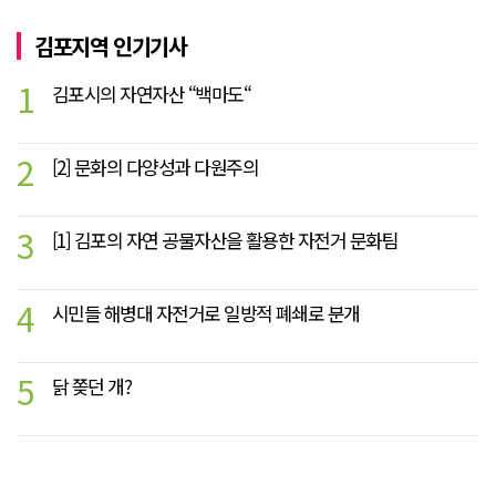
김포지역 인기기사
1
김포시의 자연자산 “백마도“
2
[2] 문화의 다양성과 다원주의
3
[1] 김포의 자연 공물자산을 활용한 자전거 문화팀
4
시민들 해병대 자전거로 일방적 폐쇄로 분개
5
닭 쫒던 개?