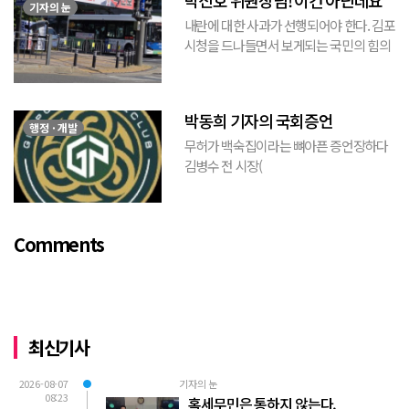
박진호 위원장님! 이건 아닌데요
민(惑...
기자의 눈
내란에 대한 사과가 선행되어야 한다. 김포
시청을 드나들면서 보게되는 국민의 힘의
김포시 갑구 박진호 당협위원장이 게시한
현수막을 보면서 불편한 마음을 감출수가
없다. 같은 당의 김재섭의원은 “총선때 당
박동희 기자의 국회증언
이 하...
행정 · 개발
무허가 백숙집이라는 뼈아픈 증언장하다
김병수 전 시장(
https://www.youtube.com/watch?
v=TQBQEpvcWs4 )박동희 스포츠 전문기
자가 축구협회에 참고인으로 출석하여 프
Comments
로축구 2부리그에 대해...
최신기사
2026-08-07
기자의 눈
08:23
혹세무민은 통하지 않는다.