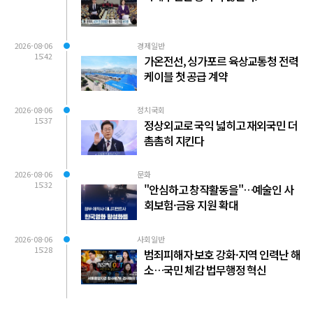
2026-08-06
경제일반
15:42
가온전선, 싱가포르 육상교통청 전력
케이블 첫 공급 계약
2026-08-06
정치국회
15:37
정상외교로 국익 넓히고 재외국민 더
촘촘히 지킨다
2026-08-06
문화
15:32
"안심하고 창작활동을"…예술인 사
회보험·금융 지원 확대
2026-08-06
사회일반
15:28
범죄피해자 보호 강화·지역 인력난 해
소…국민 체감 법무행정 혁신