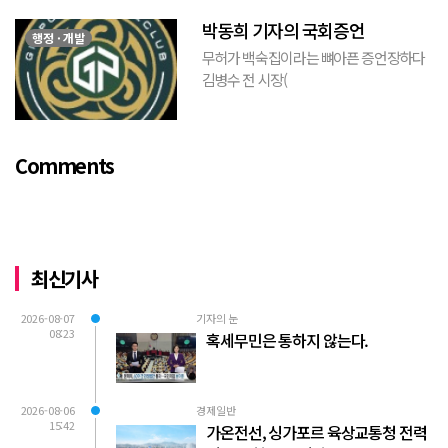
없다. 같은 당의 김재섭의원은 “총선때 당
박동희 기자의 국회증언
이 하...
행정 · 개발
무허가 백숙집이라는 뼈아픈 증언장하다
김병수 전 시장(
https://www.youtube.com/watch?
v=TQBQEpvcWs4 )박동희 스포츠 전문기
자가 축구협회에 참고인으로 출석하여 프
Comments
로축구 2부리그에 대해...
최신기사
2026-08-07
기자의 눈
08:23
혹세무민은 통하지 않는다.
2026-08-06
경제일반
15:42
가온전선, 싱가포르 육상교통청 전력