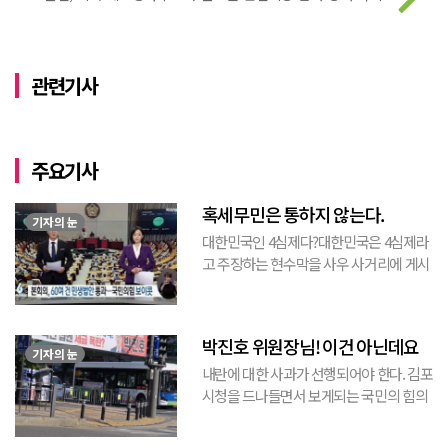
관련기사
주요기사
혹세무민은 통하지 않는다.
기자의 눈
대한민국인 4심제다?대한민국은 4심제라
고 주장하는 현수막을 사우 사거리에 게시
된 것을 본 적이 있다. 사우동에 게시된 현
수막이므로 누가 걸었는지는 짐작할 수 있
는 현수막이고, 걸려있던 현수막은 혹세무
박진호 위원장님! 이건 아닌데요
민(惑...
기자의 눈
내란에 대한 사과가 선행되어야 한다. 김포
시청을 드나들면서 보게되는 국민의 힘의
김포시 갑구 박진호 당협위원장이 게시한
현수막을 보면서 불편한 마음을 감출수가