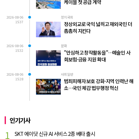
케이블 첫 공급 계약
2026-08-06
정치국회
15:37
정상외교로 국익 넓히고 재외국민 더
촘촘히 지킨다
2026-08-06
문화
15:32
"안심하고 창작활동을"…예술인 사
회보험·금융 지원 확대
2026-08-06
사회일반
15:28
범죄피해자 보호 강화·지역 인력난 해
소…국민 체감 법무행정 혁신
인기기사
1
SKT 에이닷 신규 AI 서비스 2종 베타 출시