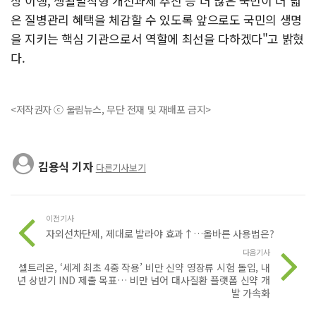
상 이행, 생활밀착형 개선과제 추진 등 더 많은 국민이 더 넓
은 질병관리 혜택을 체감할 수 있도록 앞으로도 국민의 생명
을 지키는 핵심 기관으로서 역할에 최선을 다하겠다"고 밝혔
다.
<저작권자 ⓒ 울림뉴스, 무단 전재 및 재배포 금지>
김용식 기자
다른기사보기
이전기사
자외선차단제, 제대로 발라야 효과↑…올바른 사용법은?
다음기사
셀트리온, ‘세계 최초 4중 작용’ 비만 신약 영장류 시험 돌입, 내
년 상반기 IND 제출 목표… 비만 넘어 대사질환 플랫폼 신약 개
발 가속화