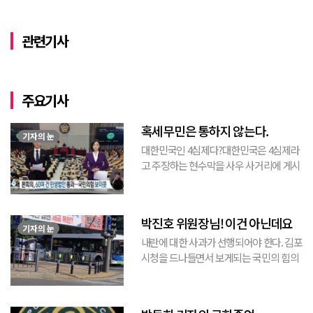
관련기사
주요기사
혹세무민은 통하지 않는다.
기자의 눈
대한민국인 4심제다?대한민국은 4심제라
고 주장하는 현수막을 사우 사거리에 게시
된 것을 본 적이 있다. 사우동에 게시된 현
수막이므로 누가 걸었는지는 짐작할 수 있
는 현수막이고, 걸려있던 현수막은 혹세무
박진호 위원장님! 이건 아닌데요
민(惑...
기자의 눈
내란에 대한 사과가 선행되어야 한다. 김포
시청을 드나들면서 보게되는 국민의 힘의
김포시 갑구 박진호 당협위원장이 게시한
현수막을 보면서 불편한 마음을 감출수가
없다. 같은 당의 김재섭의원은 “총선때 당