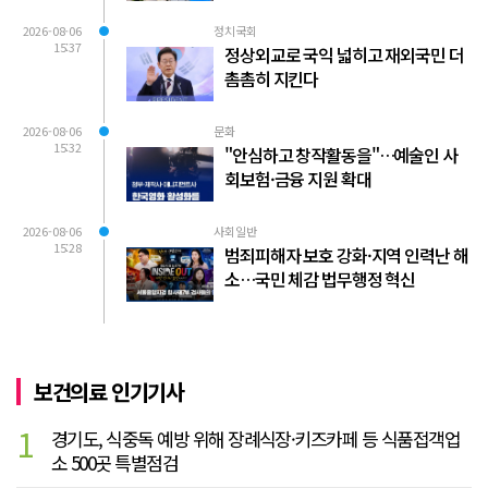
2026-08-06
정치국회
15:37
정상외교로 국익 넓히고 재외국민 더
촘촘히 지킨다
2026-08-06
문화
15:32
"안심하고 창작활동을"…예술인 사
회보험·금융 지원 확대
2026-08-06
사회일반
15:28
범죄피해자 보호 강화·지역 인력난 해
소…국민 체감 법무행정 혁신
보건의료 인기기사
1
경기도, 식중독 예방 위해 장례식장·키즈카페 등 식품접객업
소 500곳 특별점검