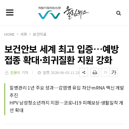
HOME
사회
보건의료
보건안보 세계 최고 입증…예방
접종 확대·희귀질환 지원 강화
김용식
기자
발행 2026-06-03 11:23
질병관리 1년 주요 성과…감염병 유입 차단·mRNA 백신 개발
추진
HPV 남성청소년까지 지원…코로나19 피해보상·생활밀착 개
선 확대