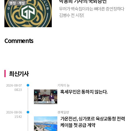
박동희 기자의 국회증언
이 하...
행정 · 개발
무허가 백숙집이라는 뼈아픈 증언장하다
김병수 전 시장(
https://www.youtube.com/watch?
v=TQBQEpvcWs4 )박동희 스포츠 전문기
자가 축구협회에 참고인으로 출석하여 프
Comments
로축구 2부리그에 대해...
최신기사
2026-08-07
기자의 눈
08:23
혹세무민은 통하지 않는다.
2026-08-06
경제일반
15:42
가온전선, 싱가포르 육상교통청 전력
케이블 첫 공급 계약