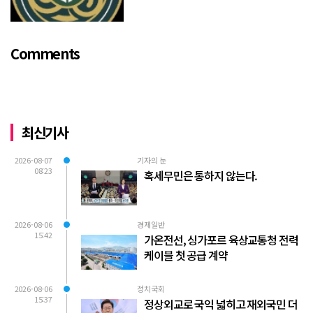
https://www.youtube.com/watch?
v=TQBQEpvcWs4 )박동희 스포츠 전문기
자가 축구협회에 참고인으로 출석하여 프
Comments
로축구 2부리그에 대해...
최신기사
2026-08-07
기자의 눈
08:23
혹세무민은 통하지 않는다.
2026-08-06
경제일반
15:42
가온전선, 싱가포르 육상교통청 전력
케이블 첫 공급 계약
2026-08-06
정치국회
15:37
정상외교로 국익 넓히고 재외국민 더