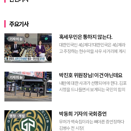
주요기사
혹세무민은 통하지 않는다.
기자의 눈
대한민국인 4심제다?대한민국은 4심제라
고 주장하는 현수막을 사우 사거리에 게시
된 것을 본 적이 있다. 사우동에 게시된 현
수막이므로 누가 걸었는지는 짐작할 수 있
는 현수막이고, 걸려있던 현수막은 혹세무
박진호 위원장님! 이건 아닌데요
민(惑...
기자의 눈
내란에 대한 사과가 선행되어야 한다. 김포
시청을 드나들면서 보게되는 국민의 힘의
김포시 갑구 박진호 당협위원장이 게시한
현수막을 보면서 불편한 마음을 감출수가
없다. 같은 당의 김재섭의원은 “총선때 당
박동희 기자의 국회증언
이 하...
행정 · 개발
무허가 백숙집이라는 뼈아픈 증언장하다
김병수 전 시장(