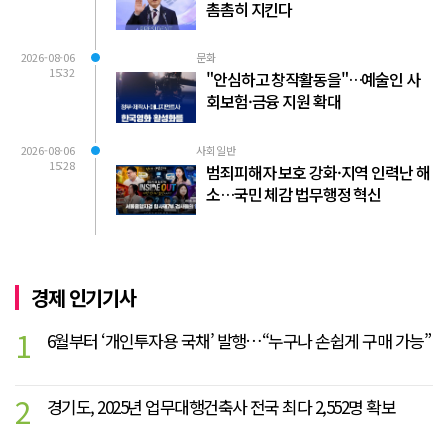
촘촘히 지킨다
2026-08-06
문화
15:32
"안심하고 창작활동을"…예술인 사
회보험·금융 지원 확대
2026-08-06
사회일반
15:28
범죄피해자 보호 강화·지역 인력난 해
소…국민 체감 법무행정 혁신
경제 인기기사
1
6월부터 ‘개인투자용 국채’ 발행…“누구나 손쉽게 구매 가능”
2
경기도, 2025년 업무대행건축사 전국 최다 2,552명 확보