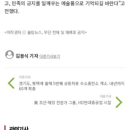
고, 민족의 긍지를 일깨우는 예술품으로 기억되길 바란다”고
전했다.
<저작권자 ⓒ 울림뉴스, 무단 전재 및 재배포 금지>
김용식 기자
다른기사보기
이전기사
경기도, 평택에 올해 5번째 상용차용 수소충전소 개소. 내년까지
60개 확충
다음기사
美 조선·해양 전문가 그룹, HD현대중공업 시찰
관련기사