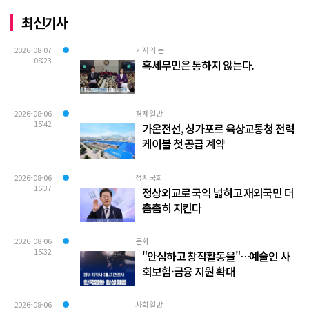
최신기사
2026-08-07
기자의 눈
08:23
혹세무민은 통하지 않는다.
2026-08-06
경제일반
15:42
가온전선, 싱가포르 육상교통청 전력
케이블 첫 공급 계약
2026-08-06
정치국회
15:37
정상외교로 국익 넓히고 재외국민 더
촘촘히 지킨다
2026-08-06
문화
15:32
"안심하고 창작활동을"…예술인 사
회보험·금융 지원 확대
2026-08-06
사회일반