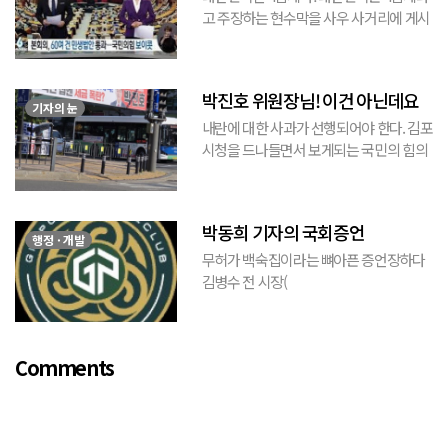
고 주장하는 현수막을 사우 사거리에 게시
된 것을 본 적이 있다. 사우동에 게시된 현
수막이므로 누가 걸었는지는 짐작할 수 있
는 현수막이고, 걸려있던 현수막은 혹세무
박진호 위원장님! 이건 아닌데요
민(惑...
기자의 눈
내란에 대한 사과가 선행되어야 한다. 김포
시청을 드나들면서 보게되는 국민의 힘의
김포시 갑구 박진호 당협위원장이 게시한
현수막을 보면서 불편한 마음을 감출수가
없다. 같은 당의 김재섭의원은 “총선때 당
박동희 기자의 국회증언
이 하...
행정 · 개발
무허가 백숙집이라는 뼈아픈 증언장하다
김병수 전 시장(
https://www.youtube.com/watch?
v=TQBQEpvcWs4 )박동희 스포츠 전문기
자가 축구협회에 참고인으로 출석하여 프
Comments
로축구 2부리그에 대해...