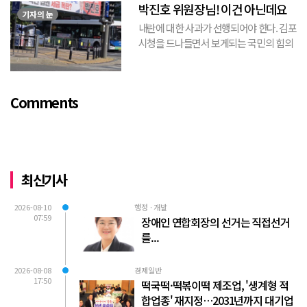
박진호 위원장님! 이건 아닌데요
민(惑...
기자의 눈
내란에 대한 사과가 선행되어야 한다. 김포
시청을 드나들면서 보게되는 국민의 힘의
김포시 갑구 박진호 당협위원장이 게시한
현수막을 보면서 불편한 마음을 감출수가
없다. 같은 당의 김재섭의원은 “총선때 당
Comments
이 하...
최신기사
2026-08-10
행정 · 개발
07:59
장애인 연합회장의 선거는 직접선거
를...
2026-08-08
경제일반
17:50
떡국떡·떡볶이떡 제조업, '생계형 적
합업종' 재지정…2031년까지 대기업