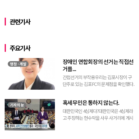
관련기사
주요기사
장애인 연합회장의 선거는 직접선
행정 · 개발
거를...
간접선거의 부작용우리는 김포시장이 구
단주로 있는 김포FC의 문제점을 확인했다.
김포FC의 문제점을 지적하기 전에 선행하
는 축구협회의 문제에서 파생된 문제라는
혹세무민은 통하지 않는다.
것을 인식해야 한다. 즉, 축구협회는 직접
기자의 눈
대한민국인 4심제다?대한민국은 4심제라
선거가 아닌 간접...
고 주장하는 현수막을 사우 사거리에 게시
된 것을 본 적이 있다. 사우동에 게시된 현
수막이므로 누가 걸었는지는 짐작할 수 있
는 현수막이고, 걸려있던 현수막은 혹세무