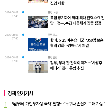
진입 제한
2026-08-08
환경 노동
17:45
폭염 장기화에 역대 최대 전력수요 전
망…정부, 수급 대응체계 집중 점검
2026-08-08
국방외교
17:40
한미, 6·25 미수습 미군 7359명 보훈
협력 강화…양해각서 체결
2026-08-08
환경일반
17:33
정부, 부처 간 칸막이 제거…'사용후
배터리' 관리 통합 추진
경제 인기기사
1
6월부터 ‘개인투자용 국채’ 발행…“누구나 손쉽게 구매 가능”