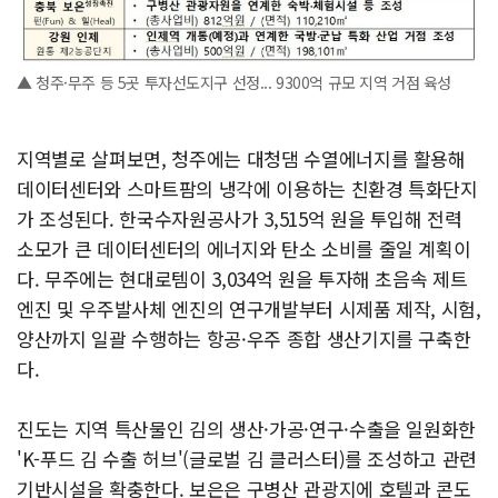
▲ 청주·무주 등 5곳 투자선도지구 선정... 9300억 규모 지역 거점 육성
지역별로 살펴보면, 청주에는 대청댐 수열에너지를 활용해
데이터센터와 스마트팜의 냉각에 이용하는 친환경 특화단지
가 조성된다. 한국수자원공사가 3,515억 원을 투입해 전력
소모가 큰 데이터센터의 에너지와 탄소 소비를 줄일 계획이
다. 무주에는 현대로템이 3,034억 원을 투자해 초음속 제트
엔진 및 우주발사체 엔진의 연구개발부터 시제품 제작, 시험,
양산까지 일괄 수행하는 항공·우주 종합 생산기지를 구축한
다.
진도는 지역 특산물인 김의 생산·가공·연구·수출을 일원화한
'K-푸드 김 수출 허브'(글로벌 김 클러스터)를 조성하고 관련
기반시설을 확충한다. 보은은 구병산 관광지에 호텔과 콘도