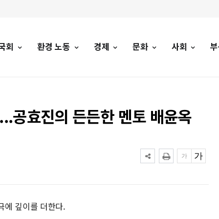
국회
환경 노동
경제
문화
사회
부
류...공효진의 든든한 멘토 배윤옥
극에 깊이를 더한다.