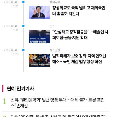
2026-08-06
정치국회
15:37
정상외교로 국익 넓히고 재외국민
더 촘촘히 지킨다
2026-08-06
문화
15:32
"안심하고 창작활동을"…예술인 사
회보험·금융 지원 확대
2026-08-06
사회일반
15:28
범죄피해자 보호 강화·지역 인력난
해소…국민 체감 법무행정 혁신
연예 인기기사
1
신유, '열린음악회' 빛낸 명품 무대…대체 불가 '트롯 프린
스' 존재감
'1박 2일' 이준, 육·해·공 초월 '리얼 로드 야생'에 대만족 "'1