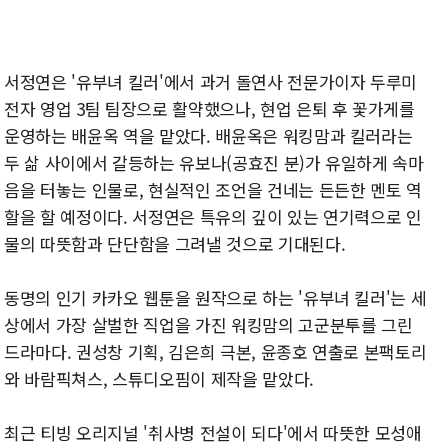
서정연은 '유부녀 킬러'에서 과거 돌연사 전문가이자 두루미
전자 영업 3팀 팀장으로 활약했으나, 현업 은퇴 후 꽃가게를
운영하는 배윤옥 역을 맡았다. 배윤옥은 워킹맘과 킬러라는
두 삶 사이에서 갈등하는 유보나(공효진 분)가 유일하게 속마
음을 터놓는 인물로, 현실적인 조언을 건네는 든든한 멘토 역
할을 할 예정이다. 서정연은 특유의 깊이 있는 연기력으로 인
물의 따뜻함과 단단함을 그려낼 것으로 기대된다.
동명의 인기 카카오 웹툰을 원작으로 하는 '유부녀 킬러'는 세
상에서 가장 살벌한 직업을 가진 워킹맘의 고군분투를 그린
드라마다. 권성창 기획, 김은희 극본, 윤종호 연출로 본팩토리
와 바람픽쳐스, 스튜디오핌이 제작을 맡았다.
최근 티빙 오리지널 '취사병 전설이 되다'에서 따뜻한 모성애