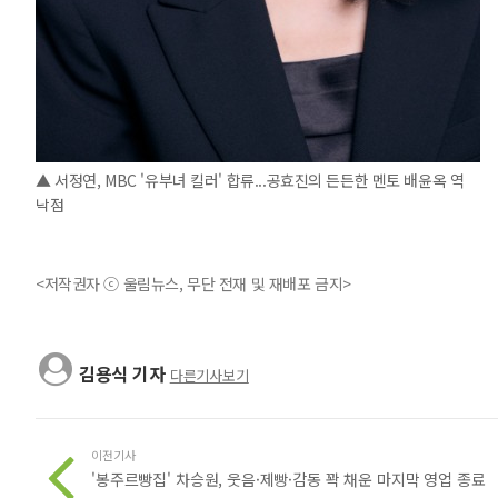
▲ 서정연, MBC '유부녀 킬러' 합류...공효진의 든든한 멘토 배윤옥 역
낙점
<저작권자 ⓒ 울림뉴스, 무단 전재 및 재배포 금지>
김용식 기자
다른기사보기
이전기사
'봉주르빵집' 차승원, 웃음·제빵·감동 꽉 채운 마지막 영업 종료