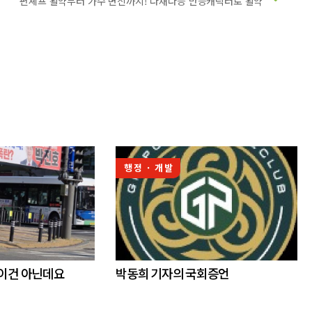
편셰프 활약부터 가수 변신까지! 다재다능 만능캐릭터로 활약
행정 · 개발
 이건 아닌데요
박동희 기자의 국회증언