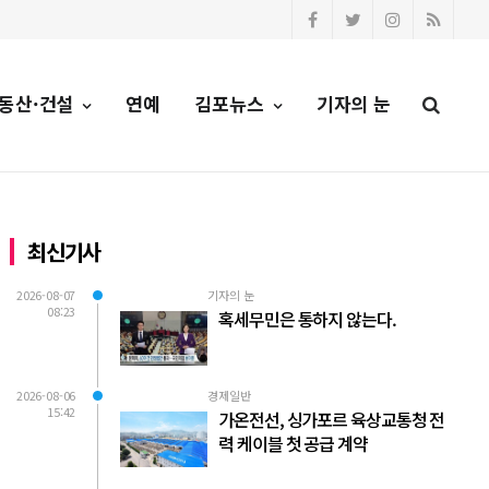
동산·건설
연예
김포뉴스
기자의 눈
최신기사
2026-08-07
기자의 눈
08:23
혹세무민은 통하지 않는다.
2026-08-06
경제일반
15:42
가온전선, 싱가포르 육상교통청 전
력 케이블 첫 공급 계약