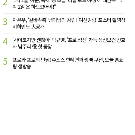
2
박 2일'은 하드코어야!“
3
차은우, ‘겉바속촉’ 냉미남의 강림! ‘여신강림’ 포스터 촬영장
비하인드 大공개
4
'사이코지만 괜찮아' 박규영, '프로 정신' 가득 정신보건 간호
사 남주리 役 첫 등장
5
프로와 프로의 만남! 슈스스 한혜연과 쌍빠 쿠션, 오늘 홈쇼
핑 생방송