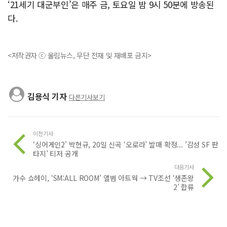
‘21세기 대군부인’은 매주 금, 토요일 밤 9시 50분에 방송된
다.
<저작권자 ⓒ 울림뉴스, 무단 전재 및 재배포 금지>
김용식 기자
다른기사보기
이전기사
‘싱어게인2’ 박현규, 20일 신곡 ‘오로라’ 발매 확정... ’감성 SF 판
타지’ 티저 공개
다음기사
가수 쇼헤이, ‘SM:ALL ROOM’ 앨범 아트웍 → TV조선 ‘생존왕
2’ 합류