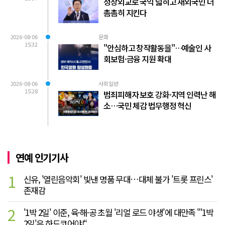
정상외교로 국익 넓히고 재외국민 더
촘촘히 지킨다
2026-08-06
문화
15:32
"안심하고 창작활동을"…예술인 사
회보험·금융 지원 확대
2026-08-06
사회일반
15:28
범죄피해자 보호 강화·지역 인력난 해
소…국민 체감 법무행정 혁신
연예 인기기사
1
신유, '열린음악회' 빛낸 명품 무대…대체 불가 '트롯 프린스'
존재감
2
'1박 2일' 이준, 육·해·공 초월 '리얼 로드 야생'에 대만족 "'1박
2일'은 하드코어야!“