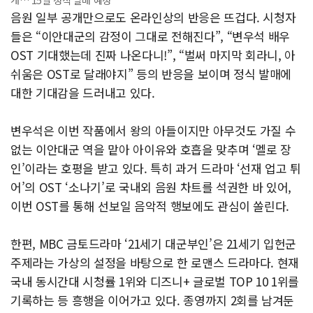
음원 일부 공개만으로도 온라인상의 반응은 뜨겁다. 시청자
들은 “이안대군의 감정이 그대로 전해진다”, “변우석 배우
OST 기대했는데 진짜 나온다니!”, “벌써 마지막 회라니, 아
쉬움은 OST로 달래야지” 등의 반응을 보이며 정식 발매에
대한 기대감을 드러내고 있다.
변우석은 이번 작품에서 왕의 아들이지만 아무것도 가질 수
없는 이안대군 역을 맡아 아이유와 호흡을 맞추며 ‘멜로 장
인’이라는 호평을 받고 있다. 특히 과거 드라마 ‘선재 업고 튀
어’의 OST ‘소나기’로 국내외 음원 차트를 석권한 바 있어,
이번 OST를 통해 선보일 음악적 행보에도 관심이 쏠린다.
한편, MBC 금토드라마 ‘21세기 대군부인’은 21세기 입헌군
주제라는 가상의 설정을 바탕으로 한 로맨스 드라마다. 현재
국내 동시간대 시청률 1위와 디즈니+ 글로벌 TOP 10 1위를
기록하는 등 흥행을 이어가고 있다. 종영까지 2회를 남겨둔