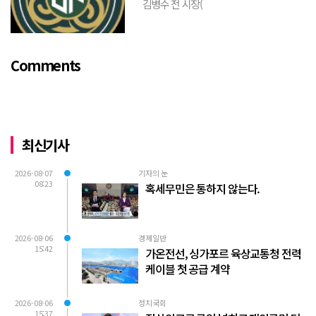
김병수 전 시장(
https://www.youtube.com/watch?
v=TQBQEpvcWs4 )박동희 스포츠 전문기
자가 축구협회에 참고인으로 출석하여 프
Comments
로축구 2부리그에 대해...
최신기사
2026-08-07
기자의 눈
08:23
혹세무민은 통하지 않는다.
2026-08-06
경제일반
15:42
가온전선, 싱가포르 육상교통청 전력
케이블 첫 공급 계약
2026-08-06
정치국회
15:37