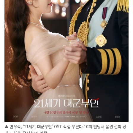
▲ 변우석, ‘21세기 대군부인’ OST 직접 부른다 10회 엔딩서 음원 깜짝 공
개… 15일 정식 발매 예정