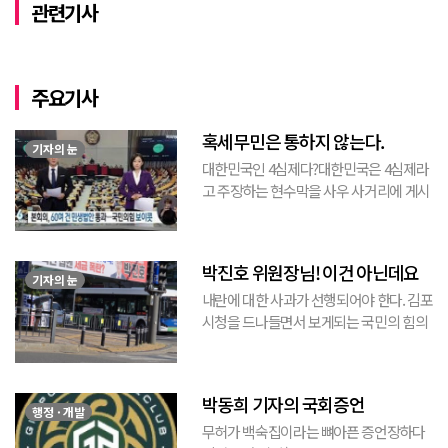
관련기사
주요기사
혹세무민은 통하지 않는다.
기자의 눈
대한민국인 4심제다?대한민국은 4심제라
고 주장하는 현수막을 사우 사거리에 게시
된 것을 본 적이 있다. 사우동에 게시된 현
수막이므로 누가 걸었는지는 짐작할 수 있
는 현수막이고, 걸려있던 현수막은 혹세무
박진호 위원장님! 이건 아닌데요
민(惑...
기자의 눈
내란에 대한 사과가 선행되어야 한다. 김포
시청을 드나들면서 보게되는 국민의 힘의
김포시 갑구 박진호 당협위원장이 게시한
현수막을 보면서 불편한 마음을 감출수가
없다. 같은 당의 김재섭의원은 “총선때 당
박동희 기자의 국회증언
이 하...
행정 · 개발
무허가 백숙집이라는 뼈아픈 증언장하다