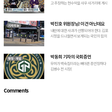
고 주장하는 현수막을 사우 사거리에 게시
된 것을 본 적이 있다. 사우동에 게시된 현
수막이므로 누가 걸었는지는 짐작할 수 있
는 현수막이고, 걸려있던 현수막은 혹세무
박진호 위원장님! 이건 아닌데요
민(惑...
기자의 눈
내란에 대한 사과가 선행되어야 한다. 김포
시청을 드나들면서 보게되는 국민의 힘의
김포시 갑구 박진호 당협위원장이 게시한
현수막을 보면서 불편한 마음을 감출수가
없다. 같은 당의 김재섭의원은 “총선때 당
박동희 기자의 국회증언
이 하...
행정 · 개발
무허가 백숙집이라는 뼈아픈 증언장하다
김병수 전 시장(
https://www.youtube.com/watch?
v=TQBQEpvcWs4 )박동희 스포츠 전문기
자가 축구협회에 참고인으로 출석하여 프
Comments
로축구 2부리그에 대해...