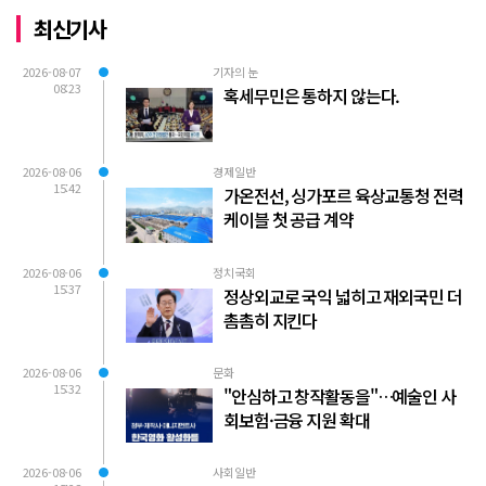
최신기사
2026-08-07
기자의 눈
08:23
혹세무민은 통하지 않는다.
2026-08-06
경제일반
15:42
가온전선, 싱가포르 육상교통청 전력
케이블 첫 공급 계약
2026-08-06
정치국회
15:37
정상외교로 국익 넓히고 재외국민 더
촘촘히 지킨다
2026-08-06
문화
15:32
"안심하고 창작활동을"…예술인 사
회보험·금융 지원 확대
2026-08-06
사회일반