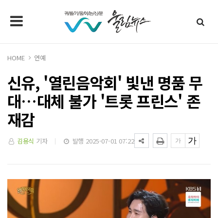
HOME
연예
신유, '열린음악회' 빛낸 명품 무
대…대체 불가 '트롯 프린스' 존
재감
김용식
기자
발행 2025-07-01 07:22