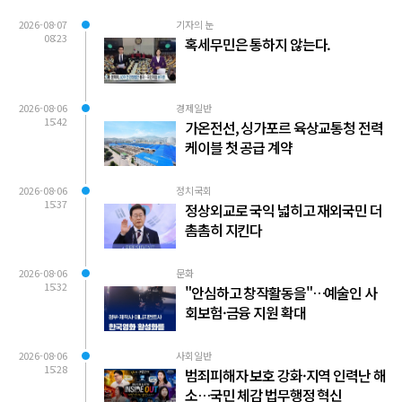
2026-08-07
기자의 눈
08:23
혹세무민은 통하지 않는다.
2026-08-06
경제일반
15:42
가온전선, 싱가포르 육상교통청 전력
케이블 첫 공급 계약
2026-08-06
정치국회
15:37
정상외교로 국익 넓히고 재외국민 더
촘촘히 지킨다
2026-08-06
문화
15:32
"안심하고 창작활동을"…예술인 사
회보험·금융 지원 확대
2026-08-06
사회일반
15:28
범죄피해자 보호 강화·지역 인력난 해
소…국민 체감 법무행정 혁신