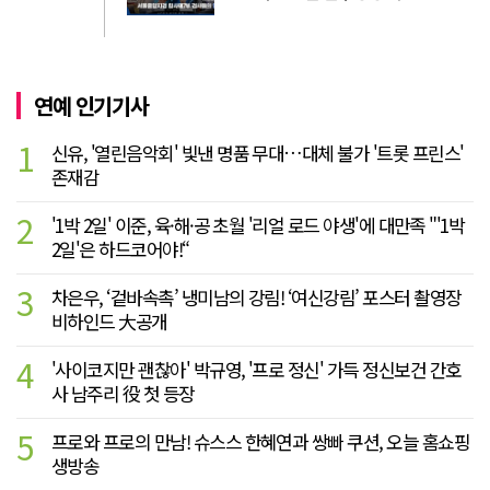
연예 인기기사
1
신유, '열린음악회' 빛낸 명품 무대…대체 불가 '트롯 프린스'
존재감
2
'1박 2일' 이준, 육·해·공 초월 '리얼 로드 야생'에 대만족 "'1박
2일'은 하드코어야!“
3
차은우, ‘겉바속촉’ 냉미남의 강림! ‘여신강림’ 포스터 촬영장
비하인드 大공개
4
'사이코지만 괜찮아' 박규영, '프로 정신' 가득 정신보건 간호
사 남주리 役 첫 등장
5
프로와 프로의 만남! 슈스스 한혜연과 쌍빠 쿠션, 오늘 홈쇼핑
생방송