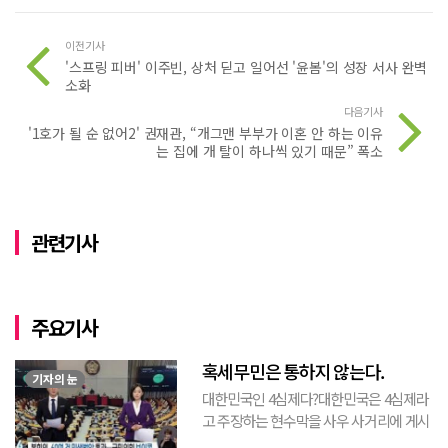
이전기사
'스프링 피버' 이주빈, 상처 딛고 일어선 '윤봄'의 성장 서사 완벽
소화
다음기사
'1호가 될 순 없어2' 권재관, “개그맨 부부가 이혼 안 하는 이유
는 집에 개 탈이 하나씩 있기 때문” 폭소
관련기사
주요기사
혹세무민은 통하지 않는다.
기자의 눈
대한민국인 4심제다?대한민국은 4심제라
고 주장하는 현수막을 사우 사거리에 게시
된 것을 본 적이 있다. 사우동에 게시된 현