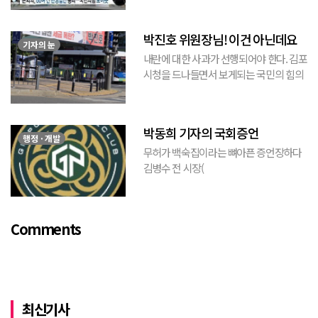
수막이므로 누가 걸었는지는 짐작할 수 있
는 현수막이고, 걸려있던 현수막은 혹세무
박진호 위원장님! 이건 아닌데요
민(惑...
기자의 눈
내란에 대한 사과가 선행되어야 한다. 김포
시청을 드나들면서 보게되는 국민의 힘의
김포시 갑구 박진호 당협위원장이 게시한
현수막을 보면서 불편한 마음을 감출수가
없다. 같은 당의 김재섭의원은 “총선때 당
박동희 기자의 국회증언
이 하...
행정 · 개발
무허가 백숙집이라는 뼈아픈 증언장하다
김병수 전 시장(
https://www.youtube.com/watch?
v=TQBQEpvcWs4 )박동희 스포츠 전문기
자가 축구협회에 참고인으로 출석하여 프
Comments
로축구 2부리그에 대해...
최신기사